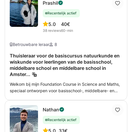
Internationale school
Prashil
Recentelijk actief
5.0
40€
38
reviews
60-min
Betrouwbare leraar
8
Thuisleraar voor de basiscursus natuurkunde en
wiskunde voor leerlingen van de basisschool,
middelbare school en middelbare school in
Amster...
Welkom bij mijn Foundation Course in Science and Maths,
speciaal ontworpen voor basisschool-, middelbare- en
middelbareschoolleerlingen in Amsterdam. Deze cursus is
erop gericht om een sterke basis te leggen in deze
Nathan
cruciale vakken, zodat leerlingen academisch uitblinken
en een oprechte liefde voor leren ontwikkelen. Mijn
Recentelijk actief
onderwijsaanpak is gericht op het leuk en boeiend maken
van leren. Ik integreer interactieve activiteiten en
5.0
33€