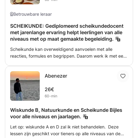
Betrouwbare leraar
SCHEIKUNDE: Gediplomeerd scheikundedocent
met jarenlange ervaring helpt leerlingen van alle
niveaus met op maat gemaakte begeleiding.
Scheikunde kan overweldigend aanvoelen met alle
reacties, formules en begrippen. Daarom werk ik met een
visuele, stapsgewijze methode waarbij we elk onderwerp
ontleden tot de kern. We starten met het begrijpen van de
Abenezer
basisprincipes en bouwen vandaar uit naar complexere
toepassingen. Tijdens de les maak je actief oefenopgaven
26€
terwijl ik direct feedback geef en misverstanden corrigeer.
60-min
Ik leer je niet alleen hoe je berekeningen maakt, maar
vooral waarom bepaalde reacties plaatsvinden en hoe je
Wiskunde B, Natuurkunde en Scheikunde Bijles
patronen herkent. Deze aanpak zorgt ervoor dat je
voor alle niveaus en jaarlagen.
scheikunde niet meer als een verzameling losse feiten
ziet, maar als een samenhangend geheel dat logisch is.
Let op: wiskunde A en D zal ik niet behandelen. Deze
Geschikt voor MBO, HAVO en VWO, zowel online als op
lessen zijn geschikt voor tieners op alle niveaus van de
locatie in de regio Alkmaar.