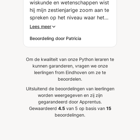
wiskunde en wetenschappen wist
hij mijn zestienjarige zoom aan te
spreken op het niveau waar het
voldoende uitdaging bood. Zo
Lees meer
wist hij hem nog meer te
Beoordeling door Patricia
motiveren en te begeesteren voor
wiskunde en wetenschappen.
Zowel ikzelf als ouder, als mijn
Om de kwaliteit van onze Python leraren te
zoon zijn erg tevreden!
”
kunnen garanderen, vragen we onze
leerlingen from Eindhoven om ze te
beoordelen.
Uitsluitend de beoordelingen van leerlingen
worden weergegeven en zij zijn
gegarandeerd door Apprentus.
Gewaardeerd
4.5
van 5 op basis van
15
beoordelingen.