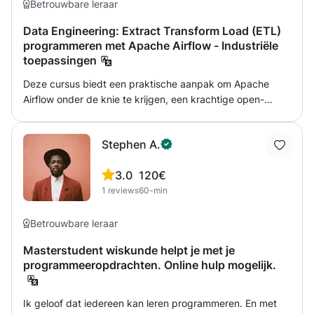
Betrouwbare leraar
Data Engineering: Extract Transform Load (ETL)
programmeren met Apache Airflow - Industriële
toepassingen
Deze cursus biedt een praktische aanpak om Apache
Airflow onder de knie te krijgen, een krachtige open-
source workflowautomatiseringstool die veel wordt
gebruikt in ETL-processen (Extract, Transform, Load). U
Stephen A.
leert hoe u datapijplijnen bouwt, plant, bewaakt en
optimaliseert, en zo de betrouwbaarheid en efficiëntie van
3.0
120€
gegevens in productieomgevingen waarborgt. Door
1
reviews
60-min
middel van praktijkvoorbeelden en projecten verwerft u
de vaardigheden die nodig zijn om een bekwame Data
Engineer te worden die complexe workflows in moderne
Betrouwbare leraar
data-ecosystemen aankan. Met deze cursus kunt u
Masterstudent wiskunde helpt je met je
meerdere real-world ETL-workflows bouwen met Apache
programmeeropdrachten. Online hulp mogelijk.
Airflow. Laat het me weten als u meer informatie wilt! 🚀
Ik geloof dat iedereen kan leren programmeren. En met