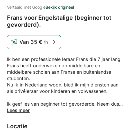
Vertaald met Google
Bekijk origineel
Frans voor Engelstalige (beginner tot
gevorderd).
Van
35 €
/h
Ik ben een professionele leraar Frans die 7 jaar lang
Frans heeft onderwezen op middelbare en
middelbare scholen aan Franse en buitenlandse
studenten.
Nu ik in Nederland woon, bied ik mijn diensten aan
als privéleraar voor kinderen en volwassenen.
Ik geef les van beginner tot gevorderde. Neem dus
gerust contact met mij op, dan kunnen we
Lees meer
bespreken wat je wilt: lectuur en activiteiten voor je
kinderen, conversatie, grammatica...
Locatie