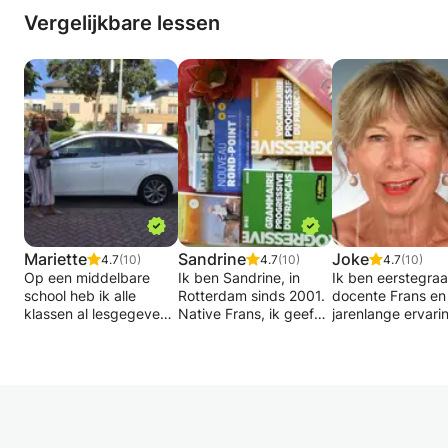
Vergelijkbare lessen
Mariette
Sandrine
Joke
4.7
(10)
4.7
(10)
4.7
(10)
Op een middelbare
Ik ben Sandrine, in
Ik ben eerstegra
school heb ik alle
Rotterdam sinds 2001.
docente Frans en
klassen al lesgegeven.
Native Frans, ik geef
jarenlange ervarin
Het maakt dus niet uit
Franse lessen voor
het begeleiden v
of je in de brugklas zit
beginners en
leerlingen op alle
of eindexamen doet.
gevorderden. Heeft u
niveaus. Ik geef
Of je grammatica,
een vraag, een
ondersteunende l
spreekvaardigheid of
probleem met de Frans
conversatie en
je vaardigheid in
taal ? wilt u deze taal
grammatica, zow
eindexamenteksten wil
leren? Neem aub
voor scholieren al