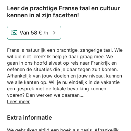
Leer de prachtige Franse taal en cultuur
kennen in al zijn facetten!
Van
58 €
/h
Frans is natuurlijk een prachtige, zangerige taal. Wie
wil die niet leren? Ik help je daar graag mee. We
gaan in ons hoofd alvast op reis naar Frankrijk en
oefenen de situaties die je daar tegen zult komen.
Afhankelijk van jouw doelen en jouw niveau, kunnen
we alle kanten op. Wil je nu eindelijk in de vakantie
een gesprek met de lokale bevolking kunnen
voeren? Dan werken we daaraan.
Heb je een huis in Frankrijk en wil je met alle
Lees meer
klusjesmannen kunnen praten, dan gaan we daarmee
aan de slag.
Extra informatie
En doe je veel zaken met Franstalige landen, dan
kiezen we een methode zakelijk Frans en gaan we
We gebruiken altijd een boek als basis. Afhankelijk