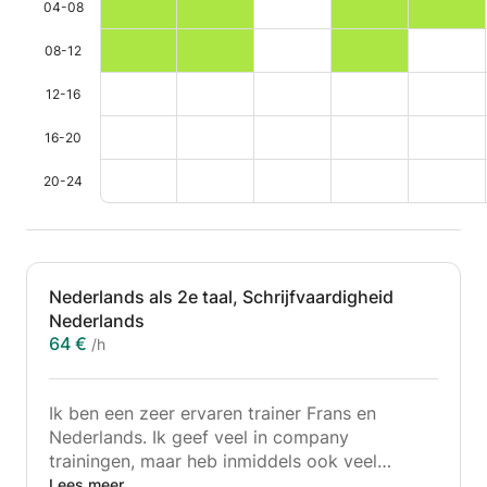
04-08
08-12
12-16
16-20
20-24
Nederlands als 2e taal, Schrijfvaardigheid
Nederlands
64 €
/h
Ik ben een zeer ervaren trainer Frans en
Nederlands. Ik geef veel in company
trainingen, maar heb inmiddels ook veel
ervaring onine les geven. Ik vind het geweldig
Lees meer