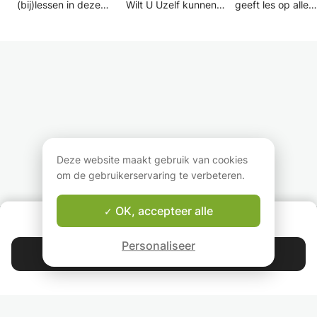
(bij)lessen in deze
Wilt U Uzelf kunnen
geeft les op alle
vakken op alle niveaus.
behelpen in Frans en
niveaus aan
Ik heb al veel ervaring
actief deelnemen aan
volwassenen,
met het geven van
conversaties in het
middelbare schol
(bij)lessen en vind het
dorp, dat is het doel
(bijles en
een uitdaging om
van mijn cursussen.
examentraining) 
leerlingen en
Leeftijd is niet
kinderen van de
volwassenen te
belangrijk. Bent U jong
basisschool in Ut
begeleiden in de
en wilt U actiever
(ook op school in 
Franse en Nederlandse
deelnemen aan het
groepjes). .
taal.
sociale leven of bent U
Ik ben all-round e
gepensioneerd en wilt
heb regelmatig c
U in Frankrijk gaan
met 'la douce Fra
Deze website maakt gebruik van cookies
wonen, mijn cursussen
waardoor mijn Fra
om de gebruikerservaring te verbeteren.
begeleiden beide
topvorm is. Ik ka
categorieën.
jongere leerlinge
ook helpen op alle
OK, accepteer alle
OVER ONS
gebied wat betre
Good-fit Leraar Garantie
Franse taal.
Personaliseer
Contacteer Elfriede
4.9
44 401
sterren
reviews
Lees onze reviews