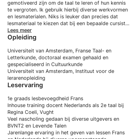
gemotiveerd zijn om de taal te leren of hun kennis
te vergroten. Ik gebruik hierbij diverse werkvormen
en lesmaterialen. Niks is leuker dan precies dat
lesmateriaal te kiezen dat bij een bepaalde cursist
past.
Lees meer
Opleiding
Daarbij komt dat ik zelf ook leer door de
verschillende achtergronden van mijn cursisten. Zo
heb ik in de loop der jaren veel geleerd en begrip
Universiteit van Amsterdam, Franse Taal- en
leren hebben voor culturen van over de hele wereld
Letterkunde, doctoraal examen gehaald en
én over ontzettend veel verschillende
gespecialiseerd in Cultuurkunde
beroepsgroepen en bedrijven. Ben jij de volgende
Universiteit van Amsterdam, Instituut voor de
van wie ik mag leren?
lerarenopleiding
Leservaring
1e graads lesbevoegdheid Frans
Inhouse training docent Nederlands als 2e taal bij
Regina Coeli, Vught
Veel nascholing gedaan bij diverse uitgevers en
BVNT2 en Levende Talen
Jarenlange ervaring in het geven van lessen Frans