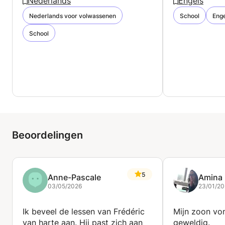
Nederlands
Engels
Nederlands voor volwassenen
School
Enge
School
Beoordelingen
5
Anne-Pascale
Amina
03/05/2026
23/01/20
Ik beveel de lessen van Frédéric
Mijn zoon von
van harte aan. Hij past zich aan
geweldig.