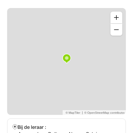
|
Bij de leraar
: