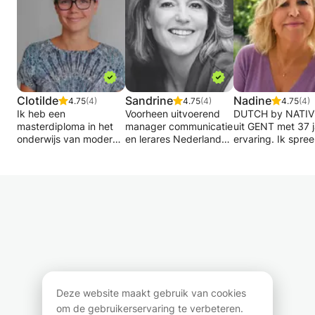
Clotilde
Sandrine
Nadine
4.75
(4)
4.75
(4)
4.75
(4)
Ik heb een
Voorheen uitvoerend
DUTCH by NATIVE
masterdiploma in het
manager communicatie
uit GENT met 37 j
onderwijs van moderne
en lerares Nederlands
ervaring. Ik spre
talen (Engels-Spaans)
in het lager secundair
zowel adolescent
en een certificaat in het
onderwijs, bied ik
op universitair of
onderwijs van de
gepersonaliseerde hulp
École-niveau aan 
Nederlandse taal
aan tieners om hen te
volwassenen die 
(UCLouvain). Ik geef
helpen bij hun
professionele prof
deze talen sinds 2016
academische succes.
willen verbeteren.
les in het voortgezet
Daarom concentreer ik
Snelle grammatic
onderwijs.
me op het concrete
methode toegepa
De lessen die ik geef,
aspect van de taal om
vanaf het begin v
zijn gericht op
de smaak te geven van
diverse en concr
middelbare scholieren.
het leren van
thema's,
Ik pas me aan hun
Nederlands. Ik stel
gepersonaliseerd
Deze website maakt gebruik van cookies
behoeften en wensen
voor om te werken op
aanpak.
om de gebruikerservaring te verbeteren.