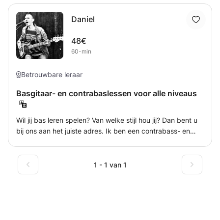
Daniel
48€
60-min
Betrouwbare leraar
Basgitaar- en contrabaslessen voor alle niveaus
Wil jij bas leren spelen? Van welke stijl hou jij? Dan bent u
bij ons aan het juiste adres. Ik ben een contrabass- en
elektrische bassist, gevestigd in Nederland en heb
jarenlange ervaring in de muziekindustrie als freelancer.
Daarnaast heb ik lesgegeven op diverse muziekscholen in
1 - 1 van 1
Nederland. Ik help je graag meer te leren over bas,
muziektheorie en muziek in het algemeen.