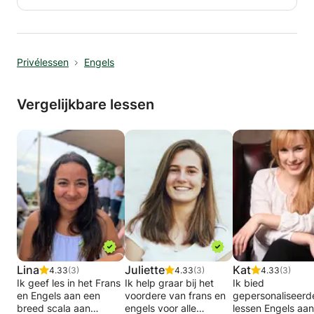
schrijfcollageniveau en alles daartussenin. Ik
ben een moedertaalspreker van het Engels en
kan op alle niveaus helpen. Ik kan helpen met
spraak, uitspraak van klanken, dagelijkse
Privélessen
Engels
gesprekken, grammatica, interpunctie,
schrijfcollageniveau en alles daartussenin.
Vergelijkbare lessen
Lina
Juliette
Kat
4.33
(3)
4.33
(3)
4.33
(3)
Ik geef les in het Frans
Ik help graar bij het
Ik bied
en Engels aan een
voordere van frans en
gepersonaliseerd
breed scala aan
engels voor alle
lessen Engels aan