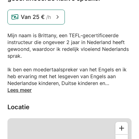
Van
25 €
/h
Mijn naam is Brittany, een TEFL-gecertificeerde
instructeur die ongeveer 2 jaar in Nederland heeft
gewoond, waardoor ik redelijk vloeiend Nederlands
sprak.
Ik ben een moedertaalspreker van het Engels en ik
heb ervaring met het lesgeven van Engels aan
Nederlandse kinderen, Duitse kinderen en
volwassenen.
Lees meer
Eén-op-één lessen zijn online of bij jou thuis
Locatie
mogelijk.
De inhoud en tijden van de lessen zijn afgestemd op
specifieke behoeften die vooraf zullen worden
besproken en overeengekomen.