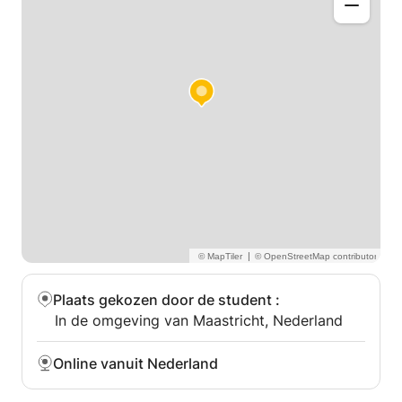
Ik kan lesgeven in Conversationeel Engels,
Algemeen Engels, Zakelijk Engels en
Examenvoorbereiding.
Ik kijk ernaar uit om met u te spreken om uw
specifieke Engelse behoeften en mijn vermogen om
hieraan te voldoen te bespreken. Neem dan gerust
contact met mij op
|
Plaats gekozen door de student
:
In de omgeving van Maastricht, Nederland
Online vanuit Nederland