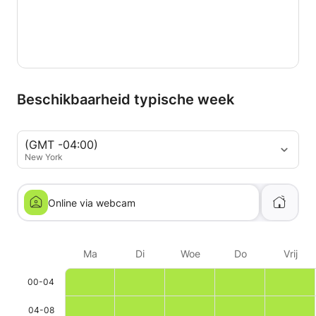
Beschikbaarheid typische week
(GMT -04:00)
New York
Online via webcam
Ma
Di
Woe
Do
Vrij
00-04
04-08