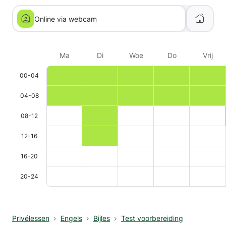
Online via webcam
Ma
Di
Woe
Do
Vrij
00-04
04-08
08-12
12-16
16-20
20-24
Privélessen
Engels
Bijles
Test voorbereiding