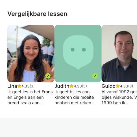
Vergelijkbare lessen
Lina
Judith
Guido
4.33
(3)
4.33
(3)
4.33
(3)
Ik geef les in het Frans
Ik geef bij les aan
Al vanaf 1992 gee
en Engels aan een
kinderen die moeite
bijles wiskunde. 
breed scala aan
hebben met reken
1999 ben ik
studenten, van
/lees onderwijs bij de
gediplomeerd do
beginners tot
onder en midden bouw.
wiskunde. Ik kan
gevorderde studenten.
Helaas merken steeds
bijles geven in r
Het doel van beide
meer ouders (ook
en economie.
lessen is om beginners
vanwege passend
Niveau: vmbo kla
een blik te geven in de
onderwijs) dat hun kind
t/m 4, havo en v