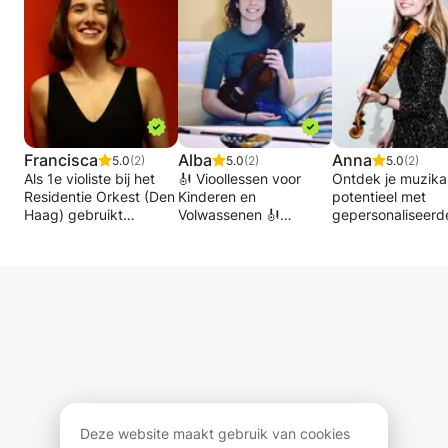
Francisca
Alba
Anna
5.0
(2)
5.0
(2)
5.0
(2)
Als 1e violiste bij het
🎻 Vioollessen voor
Ontdek je muzika
Residentie Orkest (Den
Kinderen en
potentieel met
Haag) gebruikt
Volwassenen 🎻
gepersonaliseerd
Francisca haar extra
viool- en
tijd graag om les te
Wil je viool leren spelen
muziektheorieles
geven aan muziek- of
of je vaardigheden
Of je nu een begi
vioolliefhebbers.
verbeteren? Dit is je
bent of je
"Ik ben er vast van
kans! Ik bied
vaardigheden wil
overtuigd dat
privélessen viool aan
verfijnen, ik begel
gepassioneerde en
voor kinderen vanaf 7
bij elke stap!
hardwerkende mensen
jaar en volwassenen,
hun vioolvaardigheden
op alle niveaus:
Ik ben een
kunnen leren en
beginner,
professionele violi
ontwikkelen, ongeacht
halfgevorderd en
met zowel een
hun huidige niveau. Om
gevorderd.
bachelor- als een
Deze website maakt gebruik van cookies