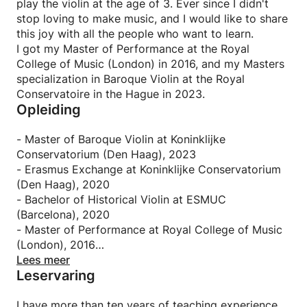
play the violin at the age of 3. Ever since I didn't
stop loving to make music, and I would like to share
this joy with all the people who want to learn.
I got my Master of Performance at the Royal
College of Music (London) in 2016, and my Masters
specialization in Baroque Violin at the Royal
Conservatoire in the Hague in 2023.
Opleiding
- Master of Baroque Violin at Koninklijke
Conservatorium (Den Haag), 2023
- Erasmus Exchange at Koninklijke Conservatorium
(Den Haag), 2020
- Bachelor of Historical Violin at ESMUC
(Barcelona), 2020
- Master of Performance at Royal College of Music
(London), 2016
- Bachelor of Music at Musikene (Basque Country,
Lees meer
Leservaring
Spain), 2014
I have more than ten years of teaching experience,