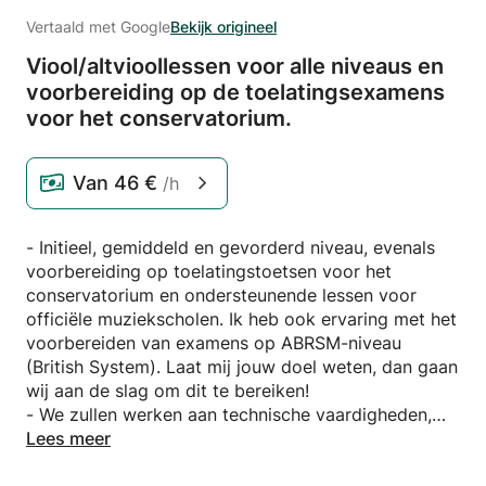
Vertaald met Google
Bekijk origineel
Viool/
altvioollessen voor alle niveaus en
voorbereiding op de toelatingsexamens
voor het conservatorium.
Van
46 €
/h
- Initieel, gemiddeld en gevorderd niveau, evenals
voorbereiding op toelatingstoetsen voor het
conservatorium en ondersteunende lessen voor
officiële muziekscholen. Ik heb ook ervaring met het
voorbereiden van examens op ABRSM-niveau
(British System). Laat mij jouw doel weten, dan gaan
wij aan de slag om dit te bereiken!
- We zullen werken aan technische vaardigheden,
waarbij de nadruk ligt op de observatie van het
Lees meer
lichaam, om een gezonde relatie met het instrument