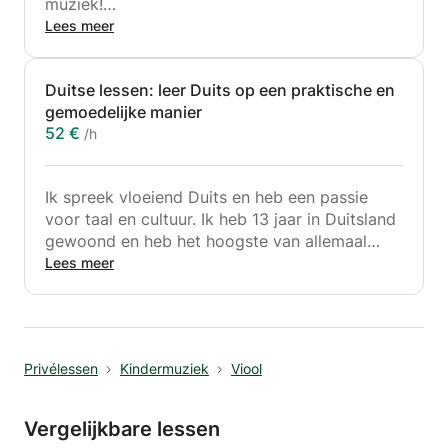
muziek!
Neem deel aan het prachtige proces van het
Lees meer
ontdekken van kunst!
Duitse lessen: leer Duits op een praktische en
- Lesgeven is een essentieel onderdeel van
gemoedelijke manier
mijn muzikale leven geweest. Ik heb veel
52 €
/h
respect voor deze roeping en ben bereid mijn
leerlingen met verantwoordelijkheid en
enthousiasme te begeleiden! Ik heb les
Ik spreek vloeiend Duits en heb een passie
gegeven aan mensen in de leeftijd tussen de 5
voor taal en cultuur. Ik heb 13 jaar in Duitsland
en 75 jaar, mensen met allerlei niveaus en
gewoond en heb het hoogste van allemaal
achtergronden. Ik ben bereid elke nieuwe
Hochdeutsch leren kennen 😆. Ik ben klaar om
Lees meer
situatie als een uitdaging te beschouwen.
mijn ervaring en mijn enthousiasme te delen
met studenten van alle leeftijden en niveaus!
Privélessen
Kindermuziek
Viool
Vergelijkbare lessen