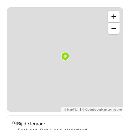
|
Bij de leraar
: