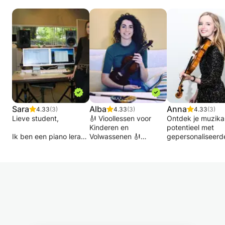
Sara
Alba
Anna
4.33
(3)
4.33
(3)
4.33
(3)
Lieve student,
🎻 Vioollessen voor
Ontdek je muzika
Kinderen en
potentieel met
Ik ben een piano leraar
Volwassenen 🎻
gepersonaliseerd
al 5 jaar. Drie jaar
viool- en
geleden heb ik mijn
Wil je viool leren spelen
muziektheorieles
Bachelor degree in het
of je vaardigheden
Of je nu een begi
Koninklijk
verbeteren? Dit is je
bent of je
Conservatorium in Den
kans! Ik bied
vaardigheden wil
Haag gedaan. In mijn
privélessen viool aan
verfijnen, ik begel
praktijk heb ik met
voor kinderen vanaf 7
bij elke stap!
verschillende leeftijden
jaar en volwassenen,
gewerkt, van 6 tot 73.
op alle niveaus:
Ik ben een