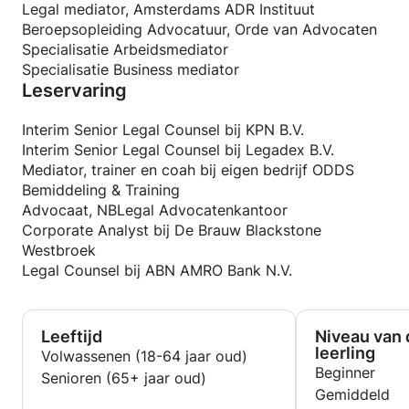
gemotiveerde studenten. Je zit er immers voor
Legal mediator, Amsterdams ADR Instituut
jezelf. Actieve deelname is dan wel voorwaarde in
Beroepsopleiding Advocatuur, Orde van Advocaten
ruil voor mijn inzet.
Specialisatie Arbeidsmediator
Specialisatie Business mediator
Leservaring
Interim Senior Legal Counsel bij KPN B.V.
Interim Senior Legal Counsel bij Legadex B.V.
Mediator, trainer en coah bij eigen bedrijf ODDS
Bemiddeling & Training
Advocaat, NBLegal Advocatenkantoor
Corporate Analyst bij De Brauw Blackstone
Westbroek
Legal Counsel bij ABN AMRO Bank N.V.
Leeftijd
Niveau van 
leerling
Volwassenen (18-64 jaar oud)
Beginner
Senioren (65+ jaar oud)
Gemiddeld