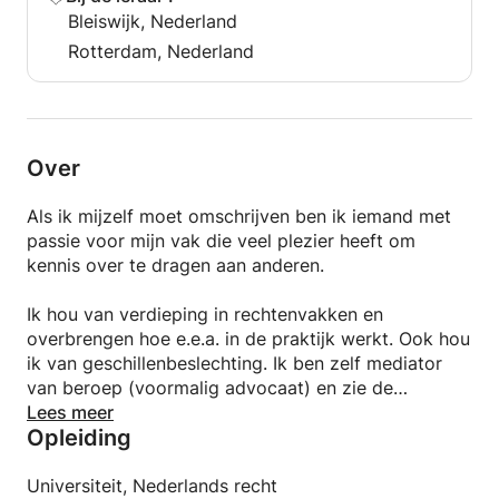
Bleiswijk, Nederland
Rotterdam, Nederland
Over
Als ik mijzelf moet omschrijven ben ik iemand met
passie voor mijn vak die veel plezier heeft om
kennis over te dragen aan anderen.
Ik hou van verdieping in rechtenvakken en
overbrengen hoe e.e.a. in de praktijk werkt. Ook hou
ik van geschillenbeslechting. Ik ben zelf mediator
van beroep (voormalig advocaat) en zie de
meerwaarde van mediation boven direct in de
Lees meer
Opleiding
vechthouding gaan.
Uiteraard geef ik met veel plezier en liefde les aan
Universiteit, Nederlands recht