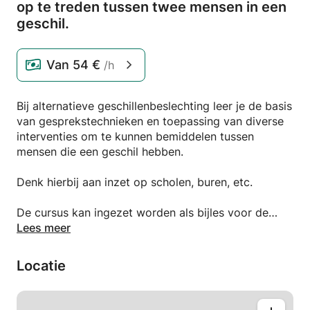
op te treden tussen twee mensen in een
geschil.
Van
54 €
/h
Bij alternatieve geschillenbeslechting leer je de basis
van gesprekstechnieken en toepassing van diverse
interventies om te kunnen bemiddelen tussen
mensen die een geschil hebben.
Denk hierbij aan inzet op scholen, buren, etc.
De cursus kan ingezet worden als bijles voor de
vakken mediation, recht, individuele begeleiding
Lees meer
(geschikt voor studenten, leerlingen) of een op maat
training voor docenten die op zoek zijn naar een
Locatie
gastdocent voor hun leerlingen.
Voor meer informatie kunt u contact met mij