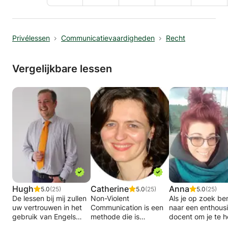
Privélessen
Communicatievaardigheden
Recht
Vergelijkbare lessen
Hugh
Catherine
Anna
5.0
(25)
5.0
(25)
5.0
(25)
De lessen bij mij zullen
Non-Violent
Als je op zoek be
uw vertrouwen in het
Communication is een
naar een enthous
gebruik van Engels
methode die is
docent om je te h
voor werk en in uw vrije
uitgevonden door
bij het verbetere