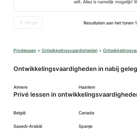
wilt. Alles is namelijk mogelijk
huidige schoolsysteem. Zodra w
gaan we samen onderzoeken wa
creëren
Vorige
Resultaten aan het tonen 1
Privélessen
Ontwikkelingsvaardigheden
Ontwikkelingsva
Ontwikkelingsvaardigheden in nabij gele
Almere
Haarlem
Privé lessen in ontwikkelingsvaardighede
België
Canada
Saoedi-Arabië
Spanje