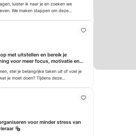
ragen, luister ik naar je en zoeken we
 leven. We maken stappen om deze
cepteren en mee leren om te gaan.
e facetten in je leven je vooruit zult gaan.
gt zijn onder ander een gereedschapskist
ijke fases in je leven.
p met uitstellen en bereik je
hing voor meer focus, motivatie en
n, stel je belangrijke taken uit of voel je
 wat je moet doen? Tijdens deze
p ik je inzicht te krijgen in de patronen
e samen aan praktische oplossingen. Je
elt, prioriteiten bepaalt en stap voor stap
 te overbelasten. De sessies zijn
unnen gericht zijn op werk, studie,
et vinden van meer balans in het dagelijks
organiseren voor minder stress van
leraar
er vertrouwen in jezelf en meer rust in je