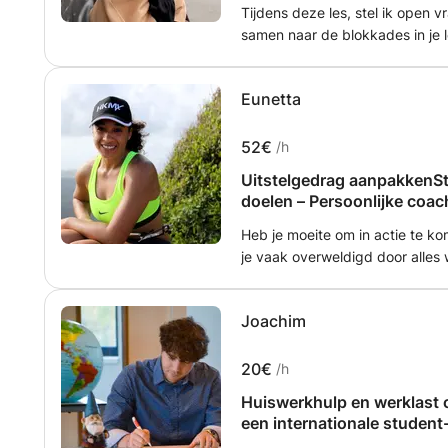
Tijdens deze les, stel ik open v
samen naar de blokkades in je
blokkades te verwijderen te ac
Vervolgens zul je zien dat in all
Eunetta
De tools die je aangereikt krij
om in te zetten tijdens wat moeil
52€
/h
Uitstelgedrag aanpakkenSto
doelen – Persoonlijke coac
balans Categorieën
Heb je moeite om in actie te kome
je vaak overweldigd door alles
persoonlijke coachingsessies hel
die je tegenhouden en werken w
Joachim
leert hoe je duidelijke doelen st
vooruitgang boekt zonder jezelf
afgestemd op jouw situatie en k
20€
/h
persoonlijke doelen, gezin of h
Huiswerkhulp en werklast 
leven. Met behulp van coachingsmethodieken en praktische oefeningen
een internationale student-
krijg je meer grip op je tijd, me