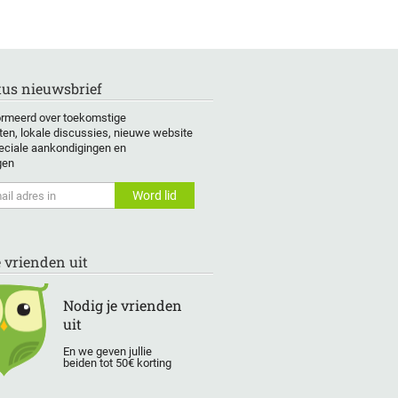
us nieuwsbrief
formeerd over toekomstige
en, lokale discussies, nieuwe website
eciale aankondigingen en
gen
e vrienden uit
Nodig je vrienden
uit
En we geven jullie
beiden tot 50€ korting