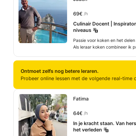
69€
/h
Culinair Docent | Inspirator in de Keuken
niveaus
Passie voor koken en het delen v
Als leraar koken combineer ik p
aanpak die leerlingen inspireer
ontwikkelen. Ik geloof dat koke
om beleving, samenwerking en 
Ontmoet zelfs nog betere leraren.
detail en aandacht voor persoon
Probeer online lessen met de volgende real-time o
studenten hun kookvaardigheden
basisvaardigheden zoals snijte
van complete menu’s en het we
Fatima
een leeromgeving waarin exper
Mijn stijl is energiek, gestructu
64€
/h
om nieuwsgierig te zijn, door t
opnieuw uit te dagen. Koken zie
In je kracht staan. Van he
is mijn missie om dit enthousi
het verleden
generatie koks en kookliefhebb