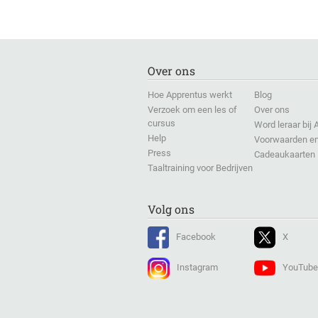
Over ons
Hoe Apprentus werkt
Blog
Verzoek om een les of
Over ons
cursus
Word leraar bij
Help
Voorwaarden en
Press
Cadeaukaarten
Taaltraining voor Bedrijven
Volg ons
Facebook
X
Instagram
YouTube