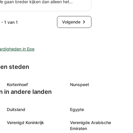
! We gaan breder kijken dan alleen het
e in kaart hebben waar je naartoe wilt,
t je tegenhoudt om je droom leven te
Volgende
 - 1 van 1
ardigheden in Epe
gen steden
Kortenhoef
Nunspeet
n in andere landen
Duitsland
Egypte
Verenigd Koninkrijk
Verenigde Arabische
Emiraten