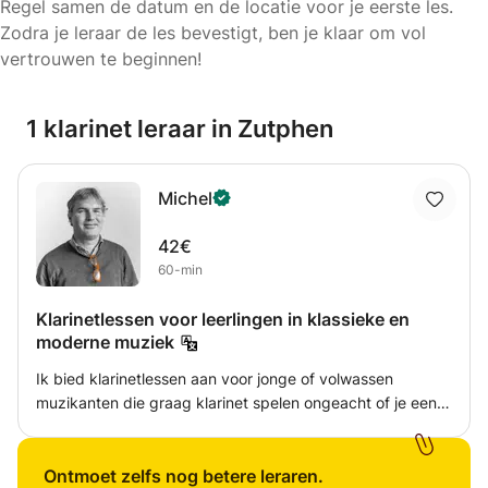
Regel samen de datum en de locatie voor je eerste les.
Zodra je leraar de les bevestigt, ben je klaar om vol
vertrouwen te beginnen!
1 klarinet leraar in Zutphen
Michel
42€
60-min
Klarinetlessen voor leerlingen in klassieke en
moderne muziek
Ik bied klarinetlessen aan voor jonge of volwassen
muzikanten die graag klarinet spelen ongeacht of je een
beginner of een gevorderde speler bent. Ik werk vanuit
een holistisch principe waarin ik me baseer op
verschillende methodieken voor de klarinetpraktijk (voor
Ontmoet zelfs nog betere leraren.