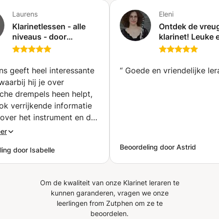
en dit zowel in een symfonische als harmonische
Laurens
Eleni
orkestbezetting. Hij volgt directielessen bij Kristiina
Klarinetlessen - alle
Ontdek de vreu
Posska (chef-dirigent Symfonieorkest Vlaanderen), Bart
niveaus - door
klarinet! Leuke 
Picqueur (componist en dirigent) en Dimitri Bracke
professioneel
persoonlijke
(dirigent) en is zelf actief als vaste dirigent bij de
klarinettist (Gent)
klarinetlessen v
Fantasietjes in de Muziekvereniging Bellegem en
leeftijden (Rott
ns geeft heel interessante
“
Goede en vriendelijke ler
freelance bij diverse andere verenigingen.
waarbij hij je over
sche drempels heen helpt,
k verrijkende informatie
 over het instrument en de
 context van de stukjes
er
speelt. Zijn les doet
Beoordeling door Astrid
ing door Isabelle
gen naar meer wat de
sie ongetwijfeld ten
komt.
”
Om de kwaliteit van onze Klarinet leraren te
kunnen garanderen, vragen we onze
leerlingen from Zutphen om ze te
beoordelen.