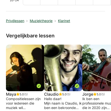
20-24
Privélessen
Muziektheorie
Klarinet
Vergelijkbare lessen
Maya
Claudio
Jorge
5.0
(5)
5.0
(5)
5.0
(5)
Compositielessen zijn
Hallo daar!
Ik ben een
voor iedereen die
Mijn naam is Claudio, ik
professionele mu
muziek wil
ben een bekroonde
die in 2020 zijn