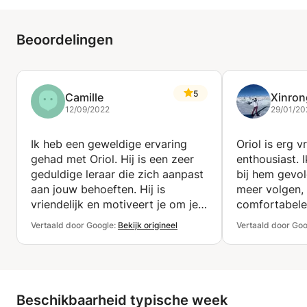
Beoordelingen
5
Camille
Xinron
12/09/2022
29/01/20
Ik heb een geweldige ervaring
Oriol is erg v
gehad met Oriol. Hij is een zeer
enthousiast. 
geduldige leraar die zich aanpast
bij hem gevol
aan jouw behoeften. Hij is
meer volgen, 
vriendelijk en motiveert je om je
comfortabele
best te doen. Ik raad hem
aanmoedigt 
Vertaald door Google:
Bekijk origineel
Vertaald door Goo
volledig aan
van muziek t
natuurlijk he
in elke les te
erg van onze 
aanbevolen!
Beschikbaarheid typische week