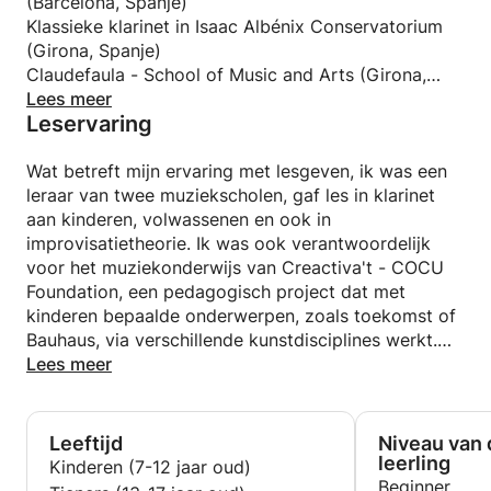
(Barcelona, Spanje)
Klassieke klarinet in Isaac Albénix Conservatorium
(Girona, Spanje)
Claudefaula - School of Music and Arts (Girona,
Spanje)
Lees meer
Leservaring
Wat betreft mijn ervaring met lesgeven, ik was een
leraar van twee muziekscholen, gaf les in klarinet
aan kinderen, volwassenen en ook in
improvisatietheorie. Ik was ook verantwoordelijk
voor het muziekonderwijs van Creactiva't - COCU
Foundation, een pedagogisch project dat met
kinderen bepaalde onderwerpen, zoals toekomst of
Bauhaus, via verschillende kunstdisciplines werkt.
Goed weet dat ik me richt op optreden, privé
Lees meer
lesgeven en ook in Muziek Excelssior Alblasserdam.
Leeftijd
Niveau van 
leerling
Kinderen (7-12 jaar oud)
Beginner