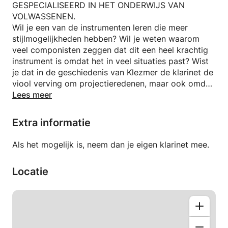
GESPECIALISEERD IN HET ONDERWIJS VAN
VOLWASSENEN.
Wil je een van de instrumenten leren die meer
stijlmogelijkheden hebben? Wil je weten waarom
veel componisten zeggen dat dit een heel krachtig
instrument is omdat het in veel situaties past? Wist
je dat in de geschiedenis van Klezmer de klarinet de
viool verving om projectieredenen, maar ook omdat
hij perfect in staat was om de menselijke stem te
Lees meer
imiteren, huilend of lachend? Wil je de fascinerende
wereld van de klarinet ontdekken?
Extra informatie
Een van mijn prioriteiten als muzikant is het geluid.
Als het mogelijk is, neem dan je eigen klarinet mee.
Ik geloof dat je met een mooi en persoonlijk geluid
in staat bent om op elk niveau emotie en betekenis
Locatie
over te brengen, ongeacht de moeilijkheidsgraad of
het niveau. Ik probeer me dus eerst te focussen op
bewustwording van wat mooi is voor de leerling en
wat niet. Vervolgens ontwikkelen we door middel
van techniek en repertoire (suggesties van de