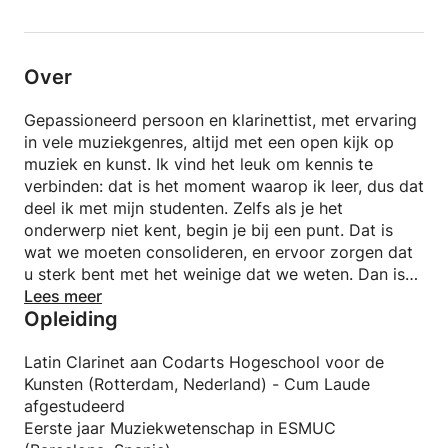
Ik heb ervaring met het voorbereiden van studenten
op examens, zowel voor het semester als voor elk
Over
officieel examen; het maakt niet uit of je een
gemiddeld theorieniveau hebt en je wilt verbeteren,
Gepassioneerd persoon en klarinettist, met ervaring
of dat je sterker wilt worden door de kennis die je
in vele muziekgenres, altijd met een open kijk op
hebt te verstevigen (wat altijd de beste optie is), of
muziek en kunst. Ik vind het leuk om kennis te
dat je niets weet van noten en muziekconcepten en
verbinden: dat is het moment waarop ik leer, dus dat
je wilt er graag mee vertrouwd raken. Misschien ben
deel ik met mijn studenten. Zelfs als je het
je een volwassene die altijd al wilde improviseren,
onderwerp niet kent, begin je bij een punt. Dat is
maar niet weet waar te beginnen...?
wat we moeten consolideren, en ervoor zorgen dat
Het enige wat je nodig hebt is een goede
u sterk bent met het weinige dat we weten. Dan is
organisatie -die ik kan bieden- om elk doel te
het in de toekomst makkelijker om complexere
Lees meer
bereiken!
Opleiding
dingen te bouwen. Ik zal je nog wat andere dingen
aanbevelen die zullen helpen om een frisse kijk op
muziek, expressie, bewustzijn, bewustzijn en kunst
Latin Clarinet aan Codarts Hogeschool voor de
vorm te geven.
Kunsten (Rotterdam, Nederland) - Cum Laude
afgestudeerd
Eerste jaar Muziekwetenschap in ESMUC