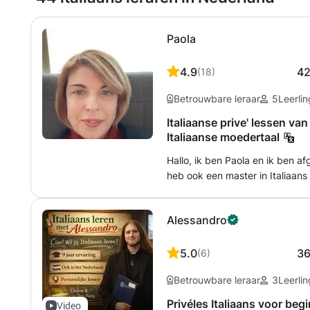
Paola
4.9
4
(
18
)
Betrouwbare leraar
5
Leerli
Italiaanse prive' lessen va
Italiaanse moedertaal
Hallo, ik ben Paola en ik ben af
heb ook een master in Italiaans
universitaire periode gaf ik pri
Die ervaring heeft mijn interess
Alessandro
jarenlang geef ik individuele It
studenten van verschillende nive
verbeteren, ik help je graag. I
5.0
3
(
6
)
materialen integreer. Conversere
Betrouwbare leraar
3
Leerli
een tekst begrijpen. De prijs vo
sturen mj een bericht voor meer
Privéles Italiaans voor beg
Video