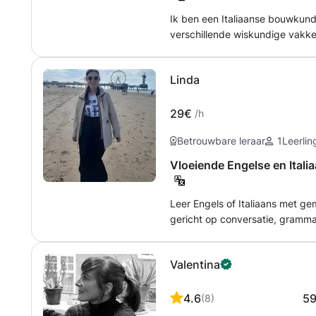
Ik ben een Italiaanse bouwkundi
verschillende wiskundige vakken
bestudeerd. Daarnaast heb ik ja
aanleg, waardoor ik bereid ben
Linda
Mijn moedertaal is Italiaans, d
Italiaans.
29€
/h
Betrouwbare leraar
1
Leerlin
Vloeiende Engelse en Itali
Leer Engels of Italiaans met ge
gericht op conversatie, grammat
persoonlijk en spreek snel vloeie
culturele kennis vergroot! 🇬🇧
Valentina
4.6
5
(
8
)