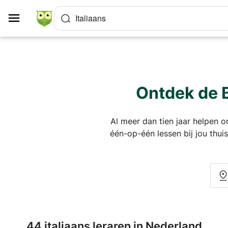
Cookies beheer paneel
Italiaans
Ontdek de B
Al meer dan tien jaar helpen on
één-op-één lessen bij jou thui
44 italiaans leraren in Nederland