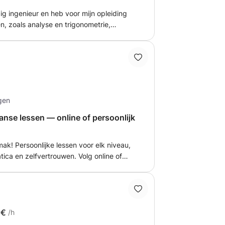
g ingenieur en heb voor mijn opleiding
, zoals analyse en trigonometrie,
renlange ervaring in interieurontwerp en -
 om les te geven in deze onderwerpen.
us ik kan ook helpen met conversatie-
gen
aanse lessen — online of persoonlijk
mak! Persoonlijke lessen voor elk niveau,
ica en zelfvertrouwen. Volg online of
nd, terwijl je ook plezier hebt en je
🇹
9€
/h