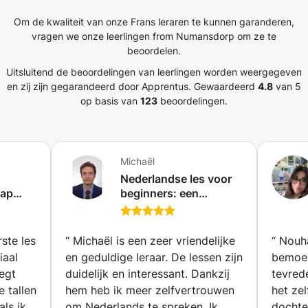
Om de kwaliteit van onze Frans leraren te kunnen garanderen,
vragen we onze leerlingen from Numansdorp om ze te
beoordelen.
Uitsluitend de beoordelingen van leerlingen worden weergegeven
en zij zijn gegarandeerd door Apprentus.
Gewaardeerd
4.8
van 5
op basis van
123
beoordelingen.
Michaël
Nederlandse les voor
tap
beginners: een
eginner
eenvoudige en
✨
stapsgewijze methode
(Ukkel)
ste les
“
Michaël is een zeer vriendelijke
“
Nouha
iaal
en geduldige leraar. De lessen zijn
bemoed
legt
duidelijk en interessant. Dankzij
tevrede
e tallen
hem heb ik meer zelfvertrouwen
het ze
als ik
om Nederlands te spreken. Ik
dochte