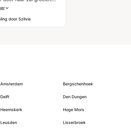
t!"
”
eer
ing door Szilvia
Amsterdam
Bergschenhoek
Delft
Den Dungen
Heemskerk
Hoge Mors
Leusden
Lisserbroek