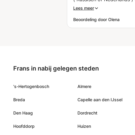
iets niet begrijp. Ik zal zek
Lees meer
verder met haar Engels wil
Beoordeling door Olena
leren.
”
Frans in nabij gelegen steden
's-Hertogenbosch
Almere
Breda
Capelle aan den IJssel
Den Haag
Dordrecht
Hoofddorp
Huizen