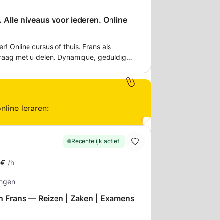
 Alle niveaus voor iederen. Online
elen. Dynamique, geduldig
spreken :). Ik kan helpen voor
jden.
nline leraren:
Recentelijk actief
5€
/h
ingen
n Frans — Reizen | Zaken | Examens