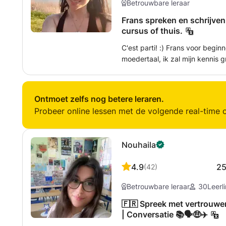
Betrouwbare leraar
Frans spreken en schrijven.
cursus of thuis.
C'est parti! :) Frans voor beginner! Online cursus of thuis. Frans als
moedertaal, ik zal mijn kennis graag met u d
en creatif, ik zal je de taal heel snel laten 
school of hobby, voor alle leefti
Ontmoet zelfs nog betere leraren.
Probeer online lessen met de volgende real-time o
Nouhaila
4.9
2
(
42
)
Betrouwbare leraar
30
Leerl
🇫🇷 Spreek met vertrouwe
| Conversatie 📚🗣️🤑✈️