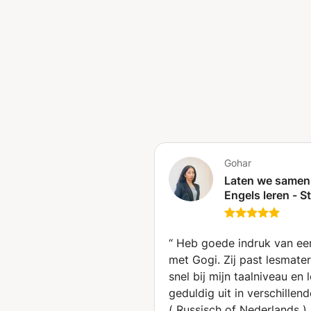
Gohar
Laten we samen
Engels leren - S
voor stap van b
tot gevorderd 
(Niederdorla)
“
Heb goede indruk van eer
met Gogi. Zij past lesmater
snel bij mijn taalniveau en 
geduldig uit in verschillend
( Russisch of Nederlands ) 