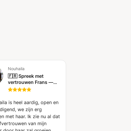
Nouhaila
🇫🇷 Spreek met
vertrouwen Frans —
Reizen | Zaken |
Examens | Conversatie
📚🗣️🤑✈️ (Charleroi)
ila is heel aardig, open en
igend, we zijn erg
n met haar. Ik zie nu al dat
lfvertrouwen van mijn
r door haar zal groeien.