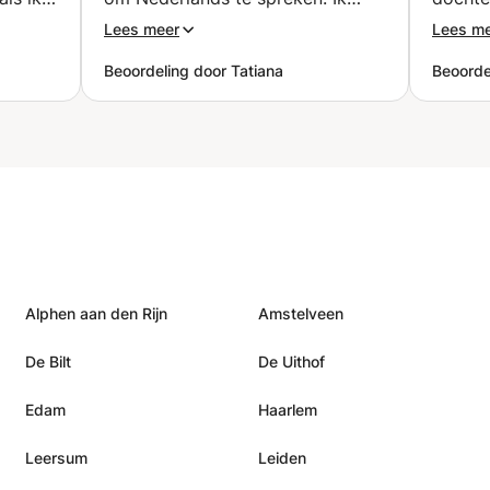
er
raad zijn lessen zeker aan!
”
Bedank
Lees meer
Lees m
len
Beoordeling door Tatiana
Beoordel
Alphen aan den Rijn
Amstelveen
De Bilt
De Uithof
Edam
Haarlem
Leersum
Leiden