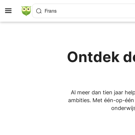
Cookies beheer paneel
Frans
Ontdek de
Al meer dan tien jaar hel
ambities. Met één-op-één l
onderwijs