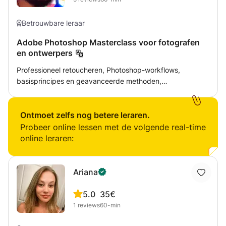
Betrouwbare leraar
Adobe Photoshop Masterclass voor fotografen
en ontwerpers
Professioneel retoucheren, Photoshop-workflows,
basisprincipes en geavanceerde methoden,
probleemoplossing, pixels als objecten. Leer Photoshop
op de juiste manier. Schiet uw kennis van de
gebruikersinterface, kleur, verlichting, professionele
Ontmoet zelfs nog betere leraren.
methoden, tools, trucs en denken omhoog. Mijn cursus is
Probeer online lessen met de volgende real-time
bedoeld voor fotografen en ontwerpers. Ik geef
online leraren:
professionals les die hun spel willen verbeteren en
studenten die op zoek zijn naar een spoedcursus om hen
vertrouwd te maken met de software.
Ariana
5.0
35€
1
reviews
60-min