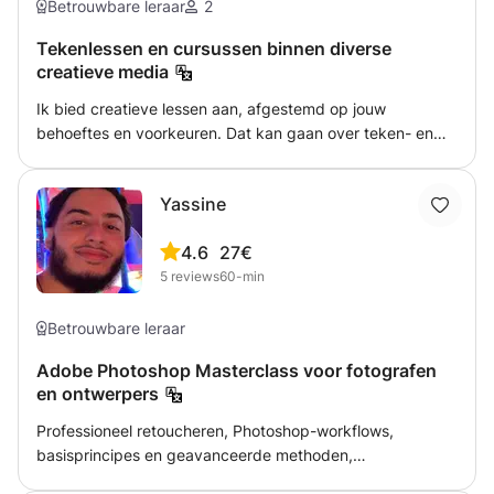
Betrouwbare leraar
2
Tekenlessen en cursussen binnen diverse
creatieve media
Ik bied creatieve lessen aan, afgestemd op jouw
behoeftes en voorkeuren. Dat kan gaan over teken- en
schildertechnieken, maar ook over andere materialen als
klei of digitale middelen (denk aan digital art op de iPad).
Yassine
Samen bekijken we waar je staat, welke skills je zou willen
leren en komen we tot een doel om richting te geven aan
4.6
27€
de inhoud van de lessen. Júist als je zegt 'ja, maar ik ben
5
reviews
60-min
eigenlijk niet zo creatief' of 'ja, maar ik kan niet goed
tekenen', dan ga ik enorm graag de uitdaging met je aan!
Betrouwbare leraar
Adobe Photoshop Masterclass voor fotografen
en ontwerpers
Professioneel retoucheren, Photoshop-workflows,
basisprincipes en geavanceerde methoden,
probleemoplossing, pixels als objecten. Leer Photoshop