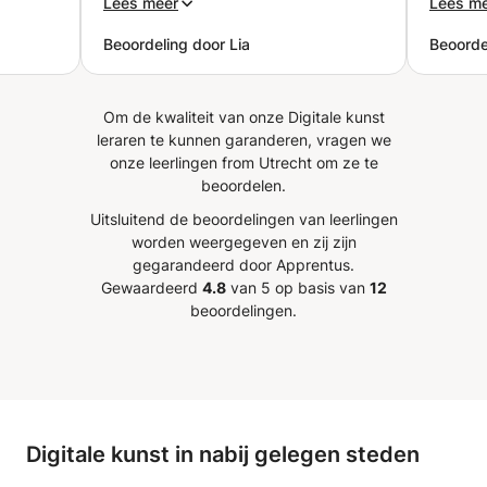
Lees meer
Lees m
benaderingen verkennen, waaronder systeemgebaseerde
s kan
animatie, generatieve structuren, onconventionele
Beoordeling door Lia
Beoorde
audiovisuele workflows en het ontwikkelen van
aangepaste shaders. De lessen worden aangepast aan
jouw niveau en doelen. Er is geen eerdere ervaring met
Om de kwaliteit van onze Digitale kunst
visuele tools in Ableton Live vereist, en de focus ligt op
leraren te kunnen garanderen, vragen we
duidelijke concepten die toepasbaar zijn op verschillende
onze leerlingen from Utrecht om ze te
visuele benaderingen. Privélessen zijn beschikbaar in mijn
beoordelen.
studio in Nijmegen, bij u thuis of, indien gewenst, online.
Uitsluitend de beoordelingen van leerlingen
worden weergegeven en zij zijn
gegarandeerd door Apprentus.
Gewaardeerd
4.8
van 5 op basis van
12
beoordelingen.
Digitale kunst in nabij gelegen steden