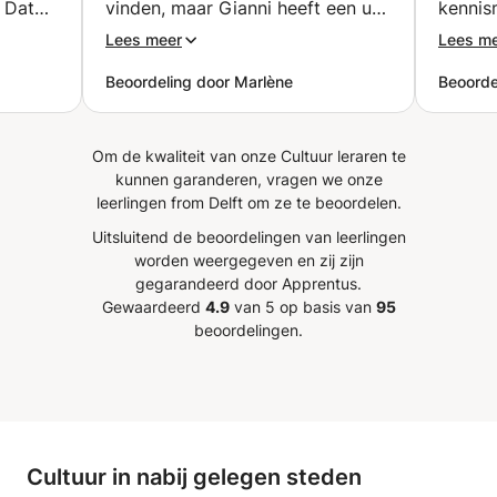
. Dat
vinden, maar Gianni heeft een uur
kennis
ondersteuning. → Verminder stress en ga vol vertrouwen
het examen in. 💬 Conversatielessen → Sessies gericht op
eningen
les gegeven. Ik vond de les echt
(alfabe
Lees meer
Lees m
vloeiend en natuurlijk spreken. → Onderwerpen zoals
n bij
heel leerzaam, maar de afstand is
cultuur, actualiteiten, reizen, meningen, maatschappij... jij
Beoordeling door Marlène
Beoorde
is heel
toch te groot voor mij. Ik kan
kiest! → Live correcties en tips om authentieker te klinken.
 neemt
Gianni iedereen aanraden.
”
📚 Ook beschikbaar: Algemeen Frans (niveaus A1–C2)
gen. Ik
Gestructureerde lessen met grammatica, woordenschat
Om de kwaliteit van onze Cultuur leraren te
aar!
”
en veel communicatieoefeningen. 🎁 SPECIALE BONUS
kunnen garanderen, vragen we onze
leerlingen from Delft om ze te beoordelen.
Zodra u uw eerste les boekt, krijgt u direct toegang tot
een privéleslokaal met alle benodigde middelen:
Uitsluitend de beoordelingen van leerlingen
Interactieve hulpmiddelen, woordenschatlijsten,
worden weergegeven en zij zijn
grammaticale uitleg, oefeningen en leuke extra's zodat u
gegarandeerd door Apprentus.
in uw eigen tempo vooruitgang boekt. ✨ Maak uw Franse
Gewaardeerd
4.9
van 5 op basis van
95
ervaring leuk, praktisch en echt nuttig!
beoordelingen.
Cultuur in nabij gelegen steden