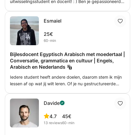
uitwisselingsstudent en docent! : ) Ben je gepassioneerd
lesmateriaal gebruiken. Sinds 2020 geef ik les aan de
door de Japanse cultuur en taal? Houd je van anime, maar
taalschool Una Paloma Blanca in Rotterdam. Hier kreeg ik
begrijp je niet wat ze zeggen? Laten we beginnen aan
de kans om mijn lesvaardigheden echt te ontwikkelen en
Esmaiel
deze geweldige reis in de Japanse cultuur! Ik bied online
werkte ik met veel verschillende studenten, elk met hun
en persoonlijke lessen aan voor iedereen. Mijn lessen zijn
eigen behoeften en redenen om Portugees te leren. Ik
25€
erg interactief en creatief. Ik help mijn studenten zowel
kreeg de kans om zowel Europees als Braziliaans
60-min
Japans te leren als het te oefenen op een manier
Portugees te geven aan individuele en groepslessen.
waardoor ze zich meteen op hun gemak voelen met de
Naast dit werk gaf ik ook privélessen aan een aantal
Bijlesdocent Egyptisch Arabisch met moedertaal |
taal. Ik hecht veel belang aan de betrokkenheid van de
studenten die zich moesten voorbereiden op hun
Conversatie, grammatica en cultuur | Engels,
student bij de lessen, daarom zijn ze ontworpen om
verhuizing naar Brazilië of Portugal. Tijdens mijn lessen
Arabisch en Nederlands
grappig en onderhoudend te zijn. Ik ontwerp een
stellen we persoonlijke doelen en ik help je daarbij met alle
gepersonaliseerde methode die zich aanpast aan de
Iedere student heeft andere doelen, daarom stem ik mijn
kennis en ervaring die ik heb. Mijn lessen bestaan uit een
behoeften van elke student. Wil je beginnen? Stuur me
lessen af op wat jij wilt leren. Of je nu gestructureerde
goede hoeveelheid conversatie-oefeningen, grammatica
een bericht ! Ik zal je helpen om N1 (also N2 etc) te halen
grammaticlessen wilt, informele conversatieoefeningen,
en grammatica. Dus, u wilt Portugees leren, maar u weet
ありがとう!
hulp bij de voorbereiding op een reis, of gewoon iemand
nog niet zeker of ik de juiste persoon ben om u te helpen?
Davide
om mee te praten in het Arabisch, ik kan de lessen
Ik geef graag een les, zodat we onszelf kunnen
aanpassen aan jouw behoeften. Ik ben geduldig,
voorstellen en kunnen bespreken hoe ik u kan helpen! Ik
4.7
45€
vriendelijk en flexibel. Ik geloof dat het leren van een taal
wil je graag laten zien hoe ik een leuke en efficiënte
13
reviews
60-min
leuk en praktisch moet zijn. Mijn doel is om ervoor te
Portugese leraar kan zijn! :) Dank u wel voor uw aandacht
zorgen dat je je vanaf het begin op je gemak voelt bij het
en ik hoop u graag in de les te zien! Rafael