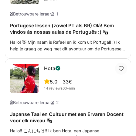
Betrouwbare leraar
1
Portugese lessen (zowel PT als BR) Olá! Bem
vindos às nossas aulas de Português :)
Hallo! 👋 Mijn naam is Rafael en ik kom uit Portugal! :) Ik
help je graag op weg met dit avontuur om de Portugese
taal te leren. Ik spreek vloeiend bacalhau Portugees en
caipirinha Portugees (PT & BR). Ik ben zeer betrokken bij
Hota
beide culturen. Mijn lessen zijn afgestemd op de
behoeften van mijn studenten. Ik heb de ervaring en
5.0
33€
vaardigheden om conversatielessen en/of meer
14
reviews
60-min
gestructureerde lessen gericht op grammatica te geven.
Wat uw reden ook is om Portugese lessen te zoeken, ik
luister naar u en help u op alle mogelijke manieren. Ter
Betrouwbare leraar
2
info: Ik ben ook muzikant, dus we kunnen veel over
Japanse Taal en Cultuur met een Ervaren Docent
muziek praten of het zelfs in onze Portugese lessen
voor elk niveau
verwerken. Heb je ooit de teksten van Bossa Nova of
Fado willen analyseren? Als je van Braziliaanse of
Hallo!! こんにちは!! Ik ben Hota, een Japanse
Portugese muziek houdt, kunnen we dat zeker als