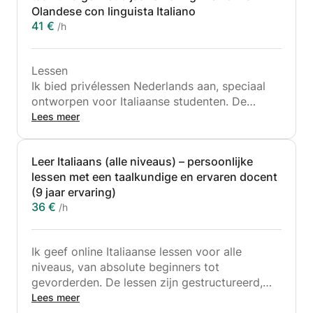
Olandese con linguista Italiano
41 €
/h
Lessen
Ik bied privélessen Nederlands aan, speciaal
ontworpen voor Italiaanse studenten. De
lessen zijn 100% gepersonaliseerd en
Lees meer
afgestemd op jouw doelen: werk, dagelijks
leven, integratie, examens of gewoon
Leer Italiaans (alle niveaus) – persoonlijke
converseren.
lessen met een taalkundige en ervaren docent
(9 jaar ervaring)
We werken in een rustig en helder tempo, met
36 €
/h
veel nadruk op uitspraak, zinsbouw en echt
begrip van de taal, niet alleen op memoriseren.
Ik geef online Italiaanse lessen voor alle
Wat je kunt verwachten:
niveaus, van absolute beginners tot
– Privélessen
gevorderden. De lessen zijn gestructureerd,
– Duidelijke uitleg in het Italiaans
rustig en gericht op echt begrip en praktische
Lees meer
– Een programma op maat, afgestemd op jouw