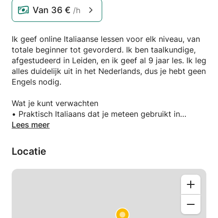
Van
36 €
/h
Ik geef online Italiaanse lessen voor elk niveau, van
totale beginner tot gevorderd. Ik ben taalkundige,
afgestudeerd in Leiden, en ik geef al 9 jaar les. Ik leg
alles duidelijk uit in het Nederlands, dus je hebt geen
Engels nodig.
Wat je kunt verwachten
• Praktisch Italiaans dat je meteen gebruikt in
gesprekken
Lees meer
• Veel spreektraining, met feedback op uitspraak en
zinsbouw
Locatie
• Lesmateriaal en huiswerk op maat, gebaseerd op
jouw doel en interesses
• Duidelijke structuur, zodat je snel vooruitgang
merkt
• Online les van 1 uur tot 1,5 uur, flexibel in te
plannen