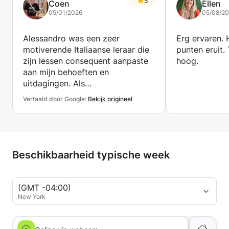
5
Coen
Ellen
05/01/2026
05/08/2
Alessandro was een zeer
Erg ervaren. 
motiverende Italiaanse leraar die
punten eruit.
zijn lessen consequent aanpaste
hoog.
aan mijn behoeften en
uitdagingen. Als
moedertaalspreker van het
Vertaald door Google:
Bekijk origineel
Italiaans met een diepgaande
beheersing van de taal, heeft hij
een uitstekend begrip van de
grammatica en het idioom van
het Italiaans, die hij helder en
Beschikbaarheid typische week
effectief kan uitleggen. Zijn
lessen waren interactief en goed
gestructureerd, waarbij hij
(GMT -04:00)
meestal grammatica- en
New York
vertaalopdrachten combineerde
met nieuwe lesstof, conversatie-