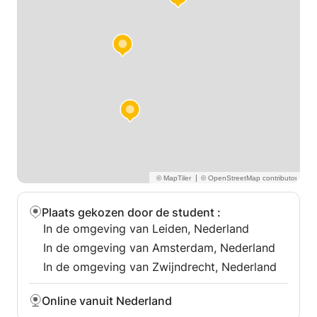
Stuur me een bericht met je niveau en je doel, dan
maak ik een simpel plan dat bij je past.
LET OP: HET BOEKINGSSCHEMA WORDT NIET
AANGEPAST. WE ZULLEN DE TIJD VAN DE LESSEN
SAMEN VIA BERICHTEN AFSPRAKEN.
|
Plaats gekozen door de student
:
In de omgeving van Leiden, Nederland
In de omgeving van Amsterdam, Nederland
In de omgeving van Zwijndrecht, Nederland
Online vanuit Nederland