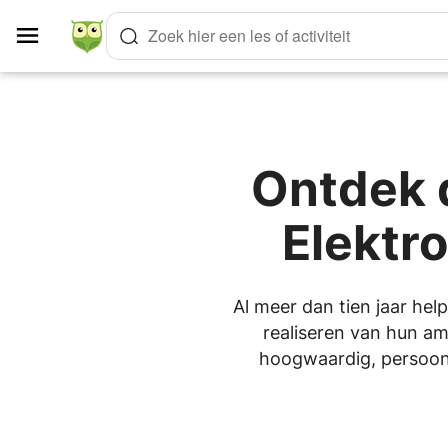
Cookies beheer paneel
Zoek hier een les of activiteit
Ontdek 
Elektr
Al meer dan tien jaar hel
realiseren van hun amb
hoogwaardig, persoonli