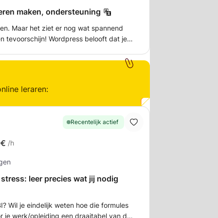
eren maken, ondersteuning
en. Maar het ziet er nog wat spannend
en tevoorschijn! Wordpress belooft dat je
met een website bouwen, maar na de
eer weten over welke
 past? En wat is hosting uberhaupt en
nline leraren:
age termen zoals FTP of css? Ik kan
ierin zelfstandig te worden!
Recentelijk actief
0€
/h
ngen
tress: leer precies wat jij nodig
I? Wil je eindelijk weten hoe die formules
r je werk/opleiding een draaitabel van de