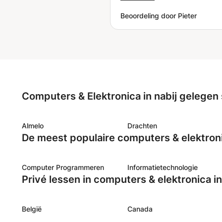
van Davide sluiten goed aa
Beoordeling door Pieter
het dagelijks leven. Davide 
vriendelijk en geduldig en
de tijd om dingen uit te leg
raad hem zeker aan als ler
Computers & Elektronica in nabij gelegen
Almelo
Drachten
De meest populaire computers & elektron
Computer Programmeren
Informatietechnologie
Privé lessen in computers & elektronica i
België
Canada