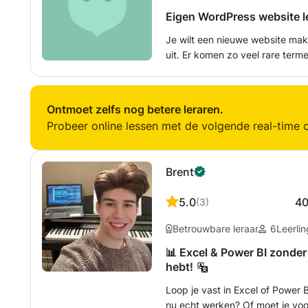
Eigen WordPress website l
Je wilt een nieuwe website mak
uit. Er komen zo veel rare term
binnen een minuut klaar bent 
tweede klik zit je al vast. - Wil je een eigen website leren maken? Vind je
het nog spannend om in je eentje te doen? - Wil je m
Ontmoet zelfs nog betere leraren.
hosting bedrijf het beste bij je
Probeer online lessen met de volgende real-time o
waarom heb je dat nodig? - Wil je graag helderheid in hoe een website
gebouwd wordt maar dan zonder v
jou leren wat je nodig hebt om h
Brent
5.0
4
(
3
)
Betrouwbare leraar
6
Leerli
📊 Excel & Power BI zonder s
hebt!
Loop je vast in Excel of Power B
nu echt werken? Of moet je voo