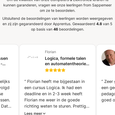
kunnen garanderen, vragen we onze leerlingen from Sappemeer
om ze te beoordelen.
Uitsluitend de beoordelingen van leerlingen worden weergegeven
en zij zijn gegarandeerd door Apprentus.
Gewaardeerd
4.8
van 5
op basis van
46
beoordelingen.
Florian
essen
Logica, formele talen
 -
en automatentheorie
 private
voor de informatica
dam)
(Tokio)
lijks
“
Florian heeft me bijgestaan in
“
Zeer goed
volgd
een cursus Logica. Ik had een
een ged
se
deadline en in 2-3 week heeft
pedagogie. Mijn d
issen.
Florian me weer in de goede
goed o
. Dat
richting weten te sturen. Prettige
eningen
en rustige manier van uitleg, zelfs
Lees meer