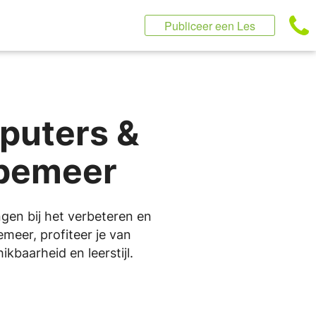
Publiceer een Les
puters &
ppemeer
ngen bij het verbeteren en
emeer, profiteer je van
kbaarheid en leerstijl.