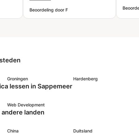
n bij
als de materie even niet landt.
”
Beoorde
Beoordeling door F
is heel
 neemt
gen. Ik
aar!
”
 steden
Groningen
Hardenberg
ica lessen in Sappemeer
Web Development
n andere landen
China
Duitsland