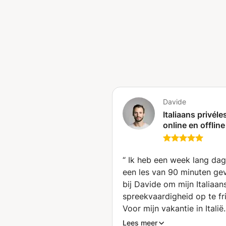
Davide
Italiaans privél
online en offline
Italian language
lessons (Rotter
“
Ik heb een week lang dage
een les van 90 minuten ge
bij Davide om mijn Italiaan
spreekvaardigheid op te fr
Voor mijn vakantie in Italië
was heel effectief. De oef
Lees meer