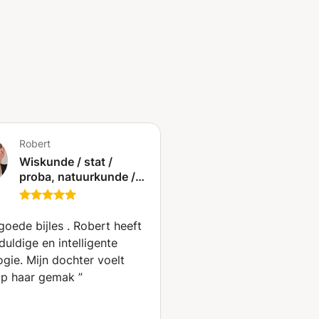
Robert
Wiskunde / stat /
proba, natuurkunde /
scheikunde en bio, bij
jou thuis, bij mij of op
afstand (Dilbeek)
e bijles . Robert heeft
uldige en intelligente
ochter voelt
p haar gemak
”