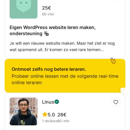
25€
60-min
Eigen WordPress website leren maken,
ondersteuning
Je wilt een nieuwe website maken. Maar het ziet er nog
wat spannend uit. Er komen zo veel rare termen
tevoorschijn! Wordpress belooft dat je binnen een minuut
klaar bent met een website bouwen, maar na de tweede
klik zit je al vast. - Wil je een eigen website leren maken?
Ontmoet zelfs nog betere leraren.
Vind je het nog spannend om in je eentje te doen? - Wil je
Probeer online lessen met de volgende real-time
meer weten over welke hosting bedrijf het beste bij je
online leraren:
past? En wat is hosting uberhaupt en waarom heb je dat
nodig? - Wil je graag helderheid in hoe een website
gebouwd wordt maar dan zonder vage termen zoals FTP
Linus
of css? Ik kan jou leren wat je nodig hebt om hierin
zelfstandig te worden!
5.0
26€
1
reviews
60-min