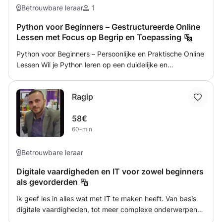
Betrouwbare leraar
1
Python voor Beginners – Gestructureerde Online
Lessen met Focus op Begrip en Toepassing
Python voor Beginners – Persoonlijke en Praktische Online
Lessen Wil je Python leren op een duidelijke en
gestructureerde manier? Ik geef online lessen die worden
afgestemd op jouw niveau, tempo en leerdoelen. Of je nu
Ragip
absolute beginner bent of al enige basiskennis hebt, we
werken stap voor stap aan een sterke fundering in
58€
programmeren. Wat behandelen we? Afhankelijk van jouw
60-min
startniveau kunnen we werken aan: • Variabelen en
datatypes • Input en output • If/else-structuren • For- en
while-loops • Werken met 1D en 2D lijsten • Functies
Betrouwbare leraar
schrijven en gebruiken • Werken met bestanden • Basis
Digitale vaardigheden en IT voor zowel beginners
foutafhandeling • Programmatief denken en
als gevorderden
probleemoplossing De inhoud van de lessen wordt
aangepast aan jouw doelen, bijvoorbeeld voor school,
Ik geef les in alles wat met IT te maken heeft. Van basis
zelfstudie of examenvoorbereiding. Structuur van een les
digitale vaardigheden, tot meer complexe onderwerpen
Elke les bestaat uit een combinatie van: • Code-analyse
zoals programmeren, networking, ethical hacking en AI.