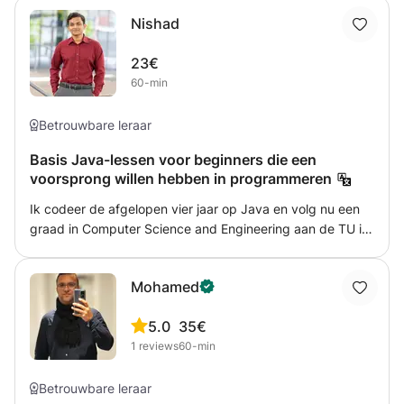
Nishad
23€
60-min
Betrouwbare leraar
Basis Java-lessen voor beginners die een
voorsprong willen hebben in programmeren
Ik codeer de afgelopen vier jaar op Java en volg nu een
graad in Computer Science and Engineering aan de TU in
Eindhoven en dit is wat mij onderscheidt van de anderen.
Ik gebruik mijn Java-kennis actief in mijn
Mohamed
studieprogramma. Ik doe altijd opdrachten en projecten
met behulp van Java en ben daarom op de hoogte van
5.0
35€
alle basisconcepten en maak nooit gekke fouten. Ik kan je
1
reviews
60-min
helpen de programmeertaal te leren. Kennis van Java zal
de wereld van programmeren en informatica voor u
openen.
Betrouwbare leraar