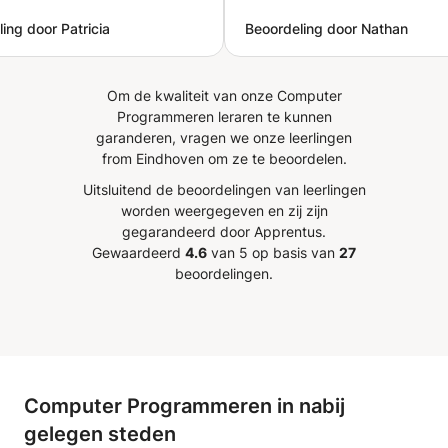
j hem nog meer te
was hij steeds vriendelijk 
ing door Patricia
Beoordeling door Nathan
ren en te begeesteren voor
konden we na onze lessen a
de en wetenschappen.
een fijne babbel hebben o
kzelf als ouder, als mijn
onze gemeenschappelijke
Om de kwaliteit van onze Computer
jn erg tevreden!
”
interesses.
”
Programmeren leraren te kunnen
garanderen, vragen we onze leerlingen
from Eindhoven om ze te beoordelen.
Uitsluitend de beoordelingen van leerlingen
worden weergegeven en zij zijn
gegarandeerd door Apprentus.
Gewaardeerd
4.6
van 5 op basis van
27
beoordelingen.
Computer Programmeren in nabij
gelegen steden