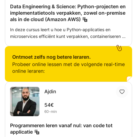
Data Engineering & Science: Python-projecten en
implementatietools verpakken, zowel on-premise
als in de cloud (Amazon AWS)
In deze cursus leert u hoe u Python-applicaties en
microservices efficiënt kunt verpakken, containeriseren en
implementeren met Docker. De cursus behandelt
fundamentele Docker-concepten, best practices voor het
structureren van Python-projecten en strategieën voor het
Ontmoet zelfs nog betere leraren.
bouwen van schaalbare en draagbare applicaties. Via
Probeer online lessen met de volgende real-time
hands-on projecten krijgt u praktische ervaring met het
online leraren:
maken van Docker-images, het beheren van containers en
het orkestreren van microservices, waardoor naadloze
implementatie in verschillende omgevingen mogelijk
Ajdin
wordt. Neem contact met mij op als je meer informatie
over de cursus wilt!
54€
60-min
Programmeren leren vanaf nul: van code tot
applicatie