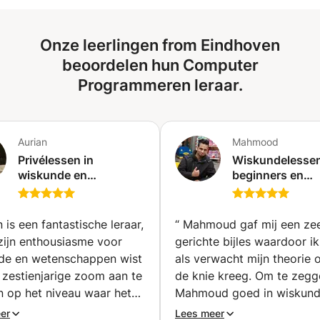
Gegevenstypen en variabelen - Methoden - Beheer
stroomverklaringen - Operators en Expressions - While en
Onze leerlingen from Eindhoven
do-while Loops - Object georiënteerd programmeren -
Objecten en klassen - Gebruik van Java-objecten - Java-
beoordelen hun Computer
bestanden en I / O - Interfaces en abstracte klassen -
Programmeren leraar.
Innerlijke klassen
Aurian
Mahmood
Privélessen in
Wiskundelessen
wiskunde en
beginners en
wetenschappen voor
gevorderden (G
alle niveaus (Elsene)
 is een fantastische leraar,
“
Mahmoud gaf mij een ze
zijn enthousiasme voor
gerichte bijles waardoor ik
de en wetenschappen wist
als verwacht mijn theorie 
n zestienjarige zoom aan te
de knie kreeg. Om te zegg
n op het niveau waar het
Mahmoud goed in wiskunde
de uitdaging bood. Zo
een understatement! Daarb
er
Lees meer