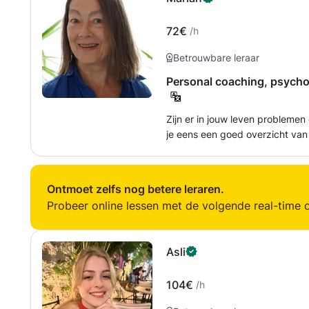
72€
/h
Betrouwbare leraar
Personal coaching, psycho
Zijn er in jouw leven problemen 
je eens een goed overzicht van 
voor een keuze en lukt het je ni
worden maar je weet niet hoe? Do
anderen willen? Zo zijn er nog
Ontmoet zelfs nog betere leraren.
kunt zitten, vraag me maar! Digitale coaching is mogelijk: per Webcam,
Probeer online lessen met de volgende real-time o
Skype of mail. Telefonische co
gediplomeerd psycholoog plus 
(universitair, Msc) en gebruik t
Asli
dilemmacounselling, cognitieve
Ook het inleven in jouw situatie speelt 
104€
/h
ik ook ervaring als trainingsacte
cultuurwetenschappen gestude