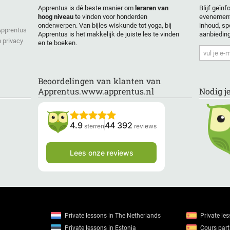
Apprentus is dé beste manier om
leraren van
Blijf geïn
hoog niveau
te vinden voor honderden
evenement
onderwerpen. Van bijles wiskunde tot yoga, bij
inhoud, sp
 Apprentus
Apprentus is het makkelijk de juiste les te vinden
aanbiedin
 privacy
en te boeken.
Beoordelingen van klanten van
Apprentus.www.apprentus.nl
Nodig j
4.9
44 392
sterren
reviews
Lees onze reviews
Private lessons in The Netherlands
Private le
Private lessons in Estonia
Cours parti