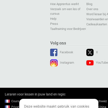
Hoe Apprentus werkt
Blog
Verzoek om een les of
Over ons
cursus
Word leraar bij
Help
Voorwaarden en
Press
Cadeaukaarten
Taaltraining voor Bedrijven
Volg ons
Facebook
X
Instagram
YouTube
Leraren voor lessen in jouw land en regio:
Cours particuliers en France
Nachhilfe in der Schweiz
Deze website maakt gebruik van cookies
Private lessons in France
Private lessons in China