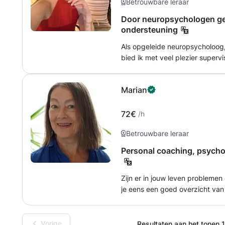
Betrouwbare leraar
Door neuropsychologen gel
ondersteuning
Als opgeleide neuropsycholoog,
bied ik met veel plezier superv
psychologiegerelateerde gebied
bent die supervisie zoekt of e
Marian
ondersteuning nodig heeft, ik ben er
achtergrond in de klinische ne
kennis en expertise mee. Mijn 
72€
/h
supervisiesessies aan te bieden 
Betrouwbare leraar
behoeften en doelstellingen. Of
verbeteren, door uitdagende ge
Personal coaching, psycho
psychologische theorie wilt verd
ondersteunen.
Zijn er in jouw leven problemen 
je eens een goed overzicht van 
voor een keuze en lukt het je ni
worden maar je weet niet hoe? Do
anderen willen? Zo zijn er nog
Vorige
Resultaten aan het tonen 1