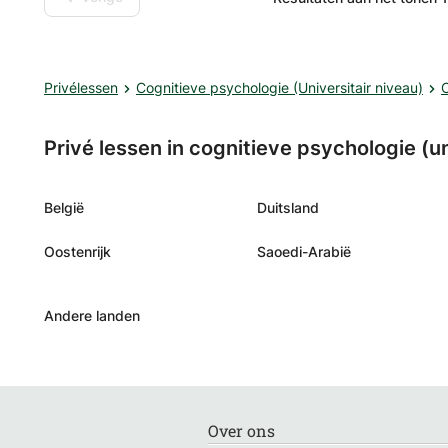
kunt zitten, vraag me maar! Digitale coaching is mogelijk: per Webcam,
Skype of mail. Telefonische co
gediplomeerd psycholoog plus 
(universitair, Msc) en gebruik t
Privélessen
Cognitieve psychologie (Universitair niveau)
C
dilemmacounselling, cognitieve
Ook het inleven in jouw situatie speelt 
Privé lessen in cognitieve psychologie (un
ik ook ervaring als trainingsacte
cultuurwetenschappen gestude
België
Duitsland
Oostenrijk
Saoedi-Arabië
Andere landen
Over ons