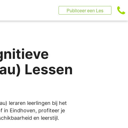
Publiceer een Les
nitieve
eau) Lessen
u) leraren leerlingen bij het
f in Eindhoven, profiteer je
hikbaarheid en leerstijl.