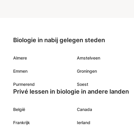
European S5 student bent die op
dan ben ik er om je te helpen
op om je reis naar academische 
Biologie in nabij gelegen steden
Almere
Amstelveen
Emmen
Groningen
Purmerend
Soest
Privé lessen in biologie in andere landen
België
Canada
Frankrijk
Ierland