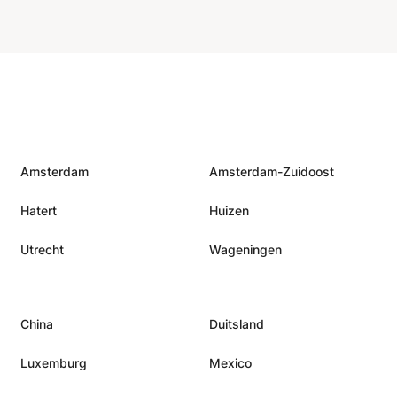
 zoek is naar deskundige Biologie bijles,
 slagen. Neem vandaag nog contact met me
excellentie in Biologie te beginnen!
Amsterdam
Amsterdam-Zuidoost
Hatert
Huizen
Utrecht
Wageningen
China
Duitsland
Luxemburg
Mexico