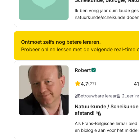
Scheikunde, Biologie, Nat
Ik ben vorig jaar cum laude ge
natuurkunde/scheikunde docent
opleiding doktersassistente. Ik 
scheikunde, biologie en natuur
Nederlands. Hiermee zou ik ook
Ontmoet zelfs nog betere leraren.
Probeer online lessen met de volgende real-time o
Robert
4.7
4
(
27
)
Betrouwbare leraar
2
Leerli
Natuurkunde / Scheikunde / B
afstand!
Als Frans-Belgische leraar bied
en biologie aan voor het middel
gespecialiseerd in het middelba