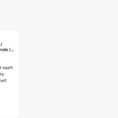
 /
nde /
o, bij
 of op
k)
te