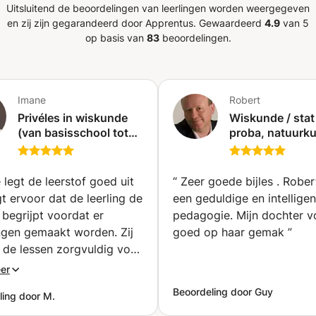
. IB-studenten 4. Europese scholieren 5.
Uitsluitend de beoordelingen van leerlingen worden weergegeven
en zij zijn gegarandeerd door Apprentus.
Gewaardeerd
4.9
van 5
s International School, Luxemburg,
op basis van
83
beoordelingen.
0 studenten) 2. Internationale School van
iculum (6 studenten) 3. Lycée Athénée
Curriculum (4 studenten) 4. Lycée -
ucius, Luxemburg, Cambridge Curriculum
Imane
Robert
ool Kirchberg, Luxemburg, Europees
Privéles in wiskunde
Wiskunde / stat
cée Aline Mayrisch, Luxemburg,
(van basisschool tot
proba, natuurku
nt) 7. Internationale School van Den
universitair niveau)
scheikunde en bi
(1 student) 8. Internationale School van
(Denderleeuw)
jou thuis, bij mij
2 studenten) 9. Merchiston Castle School,
afstand (Dilbee
 legt de leerstof goed uit
“
Zeer goede bijles . Robert heeft
(Pearson)/Cambridge (1 leerling) 10.
t ervoor dat de leerling de
een geduldige en intelligen
sol, Cyprus, nationaal curriculum van het
 begrijpt voordat er
pedagogie. Mijn dochter voelt
 11. North Broward Preparatory School,
ngen gemaakt worden. Zij
goed op haar gemak
”
udent) 12. King Solomon International
 de lessen zorgvuldig voor
n van studenten
eel geduldig. Bedankt!
”
e ook op het ontwikkelen van effectieve
er
ieën om ervoor te zorgen dat ze volledig
Beoordeling door Guy
ling door M.
 Mijn doel is om elke student te helpen
en GCSE, IGCSE of