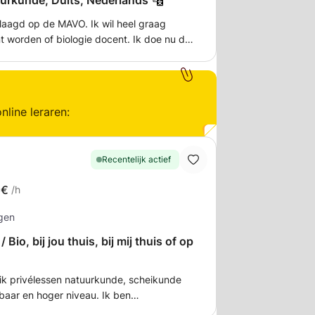
uurkunde, Duits, Nederlands
slaagd op de MAVO. Ik wil heel graag
 worden of biologie docent. Ik doe nu de
ben nog altijd heel erg geïnteresseerd in
kunde. Ook ben ik erg goed in Duits en
 graag mensen willen helpen.
nline leraren:
Recentelijk actief
1€
/h
ngen
io, bij jou thuis, bij mij thuis of op
 ik privélessen natuurkunde, scheikunde
baar en hoger niveau. Ik ben
ar niveau tot en met het 5e jaar Belgisch.