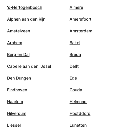
e
's-Hertogenbosch
Almere
ie op
manier
Alphen aan den Rijn
Amersfoort
Amstelveen
Amsterdam
Arnhem
Bakel
Berg en Dal
Breda
Capelle aan den IJssel
Delft
Den Dungen
Ede
Eindhoven
Gouda
Haarlem
Helmond
Hilversum
Hoofddorp
Liessel
Lunetten