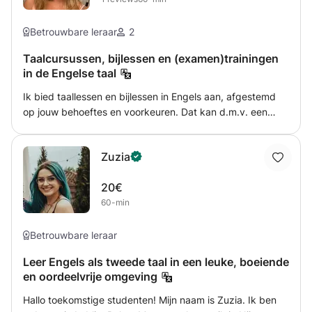
Betrouwbare leraar
2
Taalcursussen, bijlessen en (examen)trainingen
in de Engelse taal
Ik bied taallessen en bijlessen in Engels aan, afgestemd
op jouw behoeftes en voorkeuren. Dat kan d.m.v. een
lesmethode, maar ook op een creatief ingevulde wijze.
Samen bekijken we waar je staat en bepalen we een doel
Zuzia
om richting te geven aan de inhoud van de lessen.
20€
60-min
Betrouwbare leraar
Leer Engels als tweede taal in een leuke, boeiende
en oordeelvrije omgeving
Hallo toekomstige studenten! Mijn naam is Zuzia. Ik ben