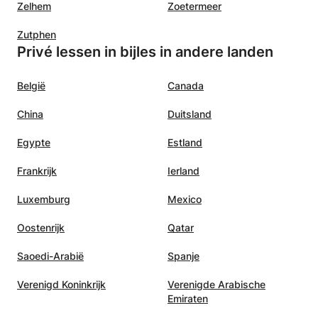
Zelhem
Zoetermeer
Zutphen
Privé lessen in bijles in andere landen
België
Canada
China
Duitsland
Egypte
Estland
Frankrijk
Ierland
Luxemburg
Mexico
Oostenrijk
Qatar
Saoedi-Arabië
Spanje
Verenigd Koninkrijk
Verenigde Arabische
Emiraten