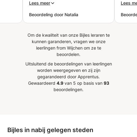
ebruikt
kennisoverdrachtsysteem van
lessen
Lees meer
Lees m
ment.
Ania is uiterst effectief. Ik raad
Beoordeling door Natalia
Beoorde
 te
iedereen zo'n hele goede lerares
jn om
als Anja aan. (ouder vertaald via
leedt
google vertaler)
”
Om de kwaliteit van onze Bijles leraren te
kunnen garanderen, vragen we onze
leerlingen from Wijchen om ze te
pbouw
beoordelen.
Uitsluitend de beoordelingen van leerlingen
n
worden weergegeven en zij zijn
jke
gegarandeerd door Apprentus.
 hij
Gewaardeerd
4.9
van 5 op basis van
93
beoordelingen.
. Zijn
erzaam
n
aanpak
ouwen
Bijles in nabij gelegen steden
eit. Ik