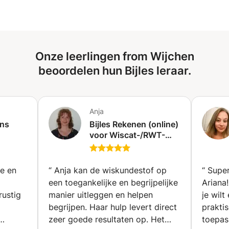
geeft mij veel voldoening als studenten mooie resultaten
behalen. Ook bijles in de avonden, weekenden en
schoolvakanties.
Onze leerlingen from Wijchen
beoordelen hun Bijles leraar.
Anja
ons
Bijles Rekenen (online)
voor Wiscat-/RWT-
toets, Landelijke
Kennistoets (LKT) en
andere Rekentoetsen
ge en
“
Anja kan de wiskundestof op
“
Super
Pabo (Enkhuizen)
een toegankelijke en begrijpelijke
Ariana!
rustig
manier uitleggen en helpen
je wil
begrijpen. Haar hulp levert direct
praktis
zeer goede resultaten op. Het
toepas