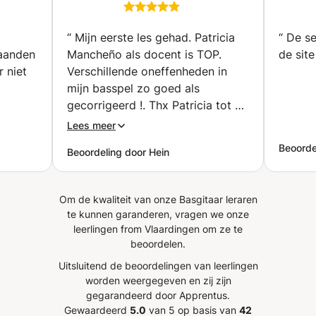
al
and ukelele lessons
je oren trainen -grooven -jammen -slappen -improviseren
am)
(Vlaardingen)
-flageoletten spelen Dit alles leer je in een gezellige en
ongedwongen sfeer, in mijn home-studio voorzien van
“
Mijn eerste les gehad. Patricia
“
De se
professionele apparatuur. De lessen zijn individueel dus
aanden
Mancheño als docent is TOP.
de site
alle aandacht is op jou gericht. Ik geef ook les in het
r niet
Verschillende oneffenheden in
Engels en Frans.
mijn basspel zo goed als
gecorrigeerd !. Thx Patricia tot de
volgende lessen. Groetjes Hein.
”
Lees meer
Beoordel
Beoordeling door Hein
tje bij
 duwt
p van
Om de kwaliteit van onze Basgitaar leraren
n
te kunnen garanderen, vragen we onze
leerlingen from Vlaardingen om ze te
beoordelen.
Uitsluitend de beoordelingen van leerlingen
worden weergegeven en zij zijn
gegarandeerd door Apprentus.
Gewaardeerd
5.0
van 5 op basis van
42