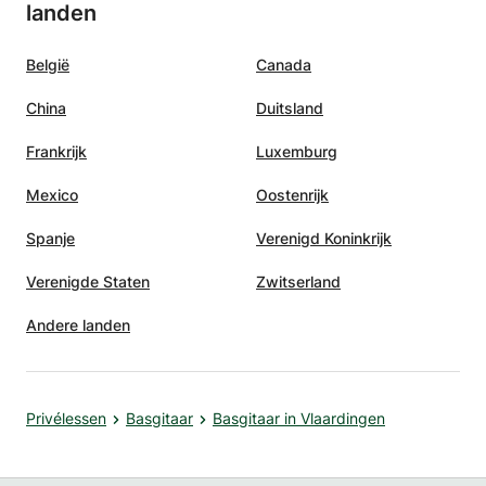
landen
België
Canada
China
Duitsland
Frankrijk
Luxemburg
Mexico
Oostenrijk
Spanje
Verenigd Koninkrijk
Verenigde Staten
Zwitserland
Andere landen
Privélessen
Basgitaar
Basgitaar in Vlaardingen