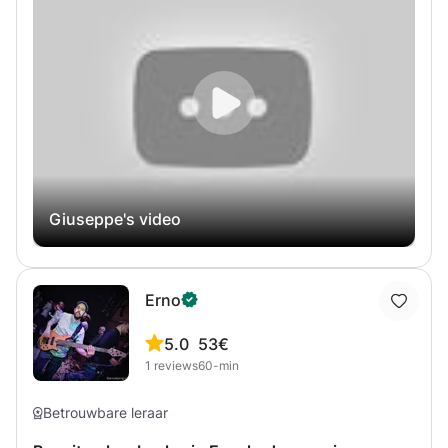
Tijdens de basgitaarlessen gaan we het volgende
behandelen: - techniek voor linker- en rechterhand -
toonladders, arpeggio's en akkoorden - Jazzbegeleiding -
Improvisatie - van blad lezen - harmonie gerelateerd aan
het instrument.
Giuseppe's video
Erno
5.0
53€
1
reviews
60-min
Betrouwbare leraar