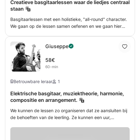
Creatieve basgitaarlessen waar de liedjes centraal
antwoord is wat jij interessant vindt.
staan
Basgitaarlessen met een holistieke, "all-round" character.
We gaan op de lessen samen oefenen en we gaan hier
jouw allerliefste liedjes voor gebruiken. Ik geloof dat als je
met een stuk muziek diepe emotionele contact hebt,
Giuseppe
wordt de leerproces ook sneller, gezelliger en vloeiender!
Onze belangrijkste thema's: - techniek en overzicht van
58€
de bas (waar?) - algemene muziekleer, gehoortraining
60-min
(waarom?) - creatieve improvisatie en compositie (wat?) -
ritme, tempo, frasering en gevoel (hoe?) Voor
volwassenen en tieners duren de lessen 1 uur. Voor alle
Betrouwbare leraar
1
niveaus vanaf absoluut beginner tot conservatorium
Elektrische basgitaar, muziektheorie, harmonie,
niveau.
compositie en arrangement.
We kunnen de lessen zo organiseren dat ze aansluiten bij
de behoeften van de leerling. Ze kunnen een uur,
anderhalf uur duren, één keer per week of twee weken. Ik
neem meestal graag wat extra tijd om te praten over
muziek, de doelen van de leerlingen en hun prestaties.