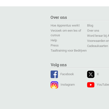
Over ons
Hoe Apprentus werkt
Blog
Verzoek om een les of
Over ons
cursus
Word leraar bij
Help
Voorwaarden en
Press
Cadeaukaarten
Taaltraining voor Bedrijven
Volg ons
Facebook
X
Instagram
YouTube