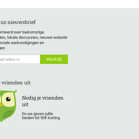
us nieuwsbrief
formeerd over toekomstige
en, lokale discussies, nieuwe website
eciale aankondigingen en
gen
e vrienden uit
Nodig je vrienden
uit
En we geven jullie
beiden tot 50€ korting