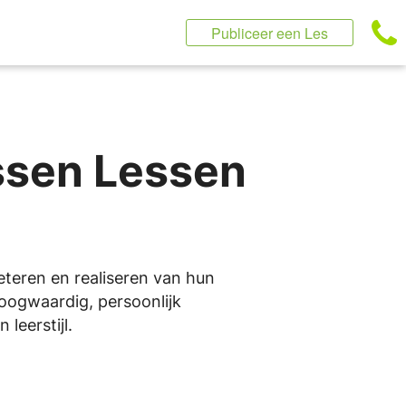
Publiceer een Les
ssen Lessen
beteren en realiseren van hun
 hoogwaardig, persoonlijk
leerstijl.