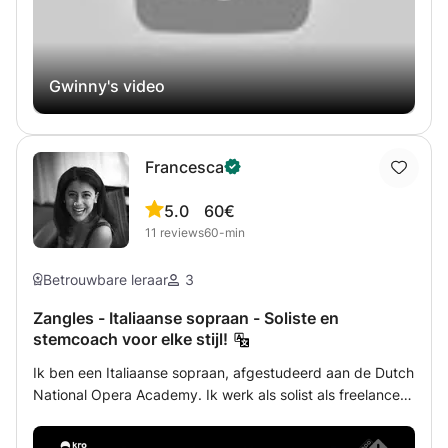
vliegen er meteen in! Muzikale groeten, DAM VAN
Gwinny's video
Francesca
5.0
60€
11
reviews
60-min
Betrouwbare leraar
3
Zangles - Italiaanse sopraan - Soliste en
stemcoach voor elke stijl!
Ik ben een Italiaanse sopraan, afgestudeerd aan de Dutch
National Opera Academy. Ik werk als solist als freelance
zangeres en geef al jaren zangles aan leerlingen van
verschillende niveaus en leeftijden. Het belangrijkste