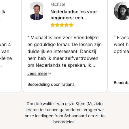
Michaël
 Ik
Nederlandse les voor
beginners: een
eren,
eenvoudige en
m.
stapsgewijze methode
(Ukkel)
“
Michaël is een zeer vriendelijke
“
Franc
van 4
en geduldige leraar. De lessen zijn
weet h
s van
duidelijk en interessant. Dankzij
optima
kleine
hem heb ik meer zelfvertrouwen
om Nederlands te spreken. Ik
ny
raad zijn lessen zeker aan!
”
Lees meer
kt op
Beoorde
Beoordeling door Tatiana
l
Om de kwaliteit van onze Stem (Muziek)
leraren te kunnen garanderen, vragen we
onze leerlingen from Schoonoord om ze te
beoordelen.