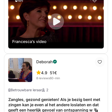
tijdens mijn lessen is om de leerling te helpen een
gezonde en comfortabele manier van zingen te vinden!
Tijdens het eerste deel van de les zullen we ons
concentreren op techniek en ademhaling, terwijl we ons
tijdens het tweede deel van de les zullen concentreren op
het repertoire dat we samen met de student hebben
gekozen, waarbij we het aspect van de techniek
Francesca's video
toepassen waar we eerder in de les aan hebben gewerkt .
Deborah
4.9
51€
8
reviews
60-min
Betrouwbare leraar
2
Zangles, gezond genieten! Als je bezig bent met
zingen kan je even al het andere loslaten en dat
geeft een heerlijk gevoel van ontspanning w