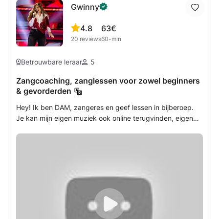
Gwinny
echte muziek: leren door te spelen, snel vooruitgang
boeken en plezier hebben in elke fase. Stijlen die aan bod
4.8
63€
komen: rock, blues en akoestische begeleiding. De
20
reviews
60-min
cursussen zijn beschikbaar in het Frans of Engels.
Betrouwbare leraar
5
Zangcoaching, zanglessen voor zowel beginners
& gevorderden
Hey! Ik ben DAM, zangeres en geef lessen in bijberoep.
Je kan mijn eigen muziek ook online terugvinden, eigen
releases onder DAM VAN alsook een vocal lead
medewerking voor Random High hun EP genaamd Henry.
Je hebt me op vtm misschien zien verschijnen als de
amazone bij I Can See Your Voice, als Anouk in Starstruck,
en als mezelf bij The Voice Van Vlaanderen. Ik ben
afgestudeerd als leerkracht muzikale opvoeding in 2015.
Bij mij kan je terecht voor het leren van notenleer,
zangtechnieken, podiumskills, en nog zoveel meer. Laat
maar gerust weten waar je mee aan de slag wilt, en we