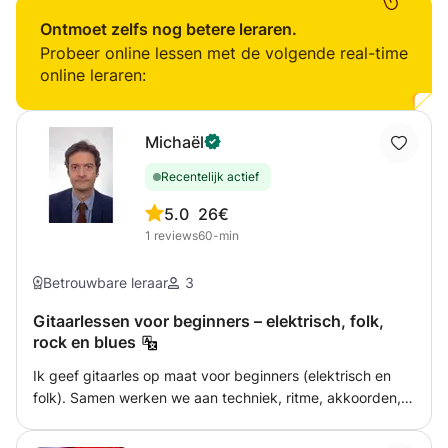
beginners en gevorderde zangers. Genre klassiek maar
ook pop en musical. De lessen zijn in een ontspannen
Ontmoet zelfs nog betere leraren.
sfeer bij mij thuis. Geen angst, maar gewoon leuk en
Probeer online lessen met de volgende real-time
gezellig. Ik heb jarenlang een zangschool gehad maar nu
online leraren:
gewoon bij mij thuis.
Michaël
Recentelijk actief
5.0
26€
1
reviews
60-min
Betrouwbare leraar
3
Gitaarlessen voor beginners – elektrisch, folk,
rock en blues
Ik geef gitaarles op maat voor beginners (elektrisch en
folk). Samen werken we aan techniek, ritme, akkoorden,
solo's en het leren van je favoriete nummers, afgestemd
op jouw doelen. Mijn aanpak is praktisch en gericht op