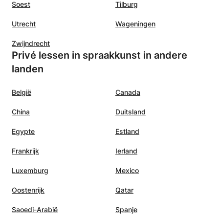
Soest
Tilburg
Utrecht
Wageningen
Zwijndrecht
Privé lessen in spraakkunst in andere
landen
België
Canada
China
Duitsland
Egypte
Estland
Frankrijk
Ierland
Luxemburg
Mexico
Oostenrijk
Qatar
Saoedi-Arabië
Spanje