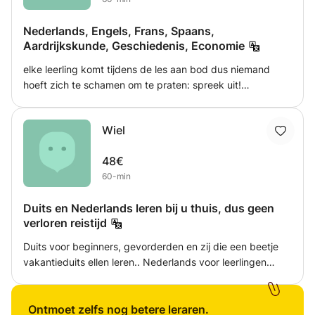
Nederlands, Engels, Frans, Spaans,
Aardrijkskunde, Geschiedenis, Economie
elke leerling komt tijdens de les aan bod dus niemand
hoeft zich te schamen om te praten: spreek uit!
afhankelijk van de behoefte van de leerling en van het
lesmateriaal zal de nadruk liggen op dan wel conversatie,
Wiel
bv. door middel van rollenspel, vraag & antwoord, dan wel
kennis en vocabulaire training.
48€
60-min
Duits en Nederlands leren bij u thuis, dus geen
verloren reistijd
Duits voor beginners, gevorderden en zij die een beetje
vakantieduits ellen leren.. Nederlands voor leerlingen
Mavo, Vmbo en Havo of Nt2. Het betreft met name bij
Duits om de spreekvaardigheid met een beetje
grammaticca ter ondersteuning. Voor Nederlands betreft
Ontmoet zelfs nog betere leraren.