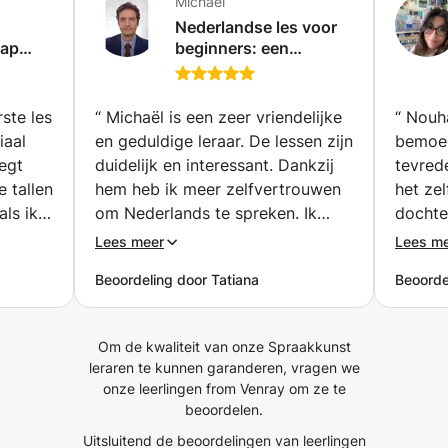
Michaël
Nederlandse les voor
tap
beginners: een
eginner
eenvoudige en
✨
stapsgewijze methode
(Ukkel)
ste les
“
Michaël is een zeer vriendelijke
“
Nouha
iaal
en geduldige leraar. De lessen zijn
bemoed
legt
duidelijk en interessant. Dankzij
tevrede
e tallen
hem heb ik meer zelfvertrouwen
het ze
als ik
om Nederlands te spreken. Ik
dochte
er
raad zijn lessen zeker aan!
”
Bedank
Lees meer
Lees m
len
Beoordeling door Tatiana
Beoordel
Om de kwaliteit van onze Spraakkunst
leraren te kunnen garanderen, vragen we
onze leerlingen from Venray om ze te
beoordelen.
Uitsluitend de beoordelingen van leerlingen