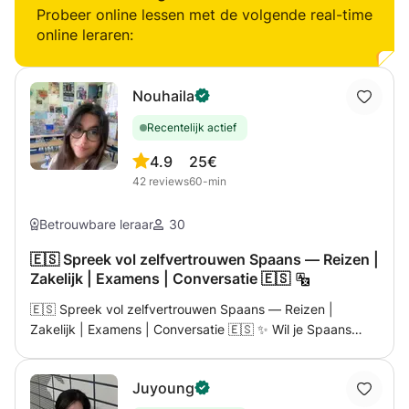
het met name spelling Docent komt bij u aan huis
Probeer online lessen met de volgende real-time
online leraren:
Nouhaila
Recentelijk actief
4.9
25€
42
reviews
60-min
Betrouwbare leraar
30
🇪🇸 Spreek vol zelfvertrouwen Spaans — Reizen |
Zakelijk | Examens | Conversatie 🇪🇸
🇪🇸 Spreek vol zelfvertrouwen Spaans — Reizen |
Zakelijk | Examens | Conversatie 🇪🇸 ✨ Wil je Spaans
leren op een leuke, praktische manier, met de nadruk op
echte communicatie? Dan ben je hier aan het juiste adres!
Juyoung
✨ Ik ben een gekwalificeerde en ervaren docent Spaans