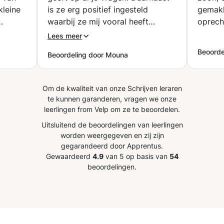
kleine
is ze erg positief ingesteld
gemakk
waarbij ze mij vooral heeft
oprech
ny
gemotiveerd om mijn best te
Lees meer
kt op
doen voor spaans. Een aanrader!
Beoorde
Beoordeling door Mouna
l
”
Om de kwaliteit van onze Schrijven leraren
te kunnen garanderen, vragen we onze
leerlingen from Velp om ze te beoordelen.
Uitsluitend de beoordelingen van leerlingen
worden weergegeven en zij zijn
gegarandeerd door Apprentus.
Gewaardeerd
4.9
van 5 op basis van
54
beoordelingen.