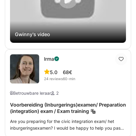
Gwinny's video
Irma
5.0
68€
24
reviews
60-min
Betrouwbare leraar
2
Voorbereiding (Inburgerings)examen/ Preparation
(integration) exam / Exam training
Are you preparing for the civic integration exam/ het
inburgeringsexamen? I would be happy to help you pass
the exam successfully. We will use practice exams to get