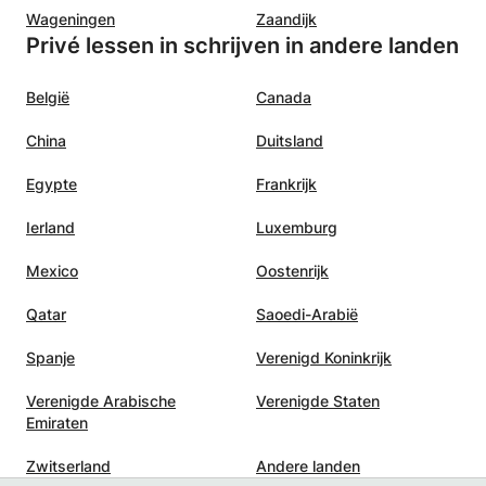
Wageningen
Zaandijk
Privé lessen in schrijven in andere landen
België
Canada
China
Duitsland
Egypte
Frankrijk
Ierland
Luxemburg
Mexico
Oostenrijk
Qatar
Saoedi-Arabië
Spanje
Verenigd Koninkrijk
Verenigde Arabische
Verenigde Staten
Emiraten
Zwitserland
Andere landen