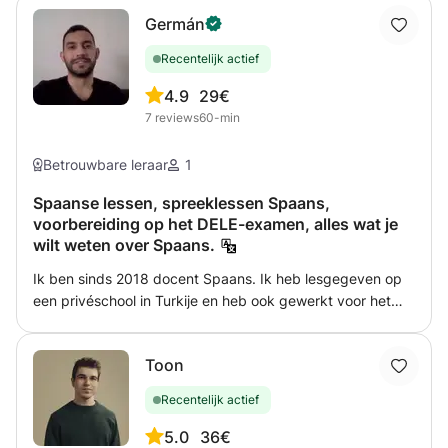
Germán
Recentelijk actief
4.9
29€
7
reviews
60-min
Betrouwbare leraar
1
Spaanse lessen, spreeklessen Spaans,
voorbereiding op het DELE-examen, alles wat je
wilt weten over Spaans.
Ik ben sinds 2018 docent Spaans. Ik heb lesgegeven op
een privéschool in Turkije en heb ook gewerkt voor het
Cervantes Instituut in Istanbul. Momenteel werk ik voor
het Cervantes Instituut in Brussel. Ik heb ervaring met alle
Toon
leeftijden en beschik over veel lesmateriaal en
hulpmiddelen die ik graag met je deel. Als je je Spaanse
Recentelijk actief
taalvaardigheid wilt verbeteren of het DELE-examen wilt
afleggen, kan ik je ook helpen, aangezien ik examinator
5.0
36€