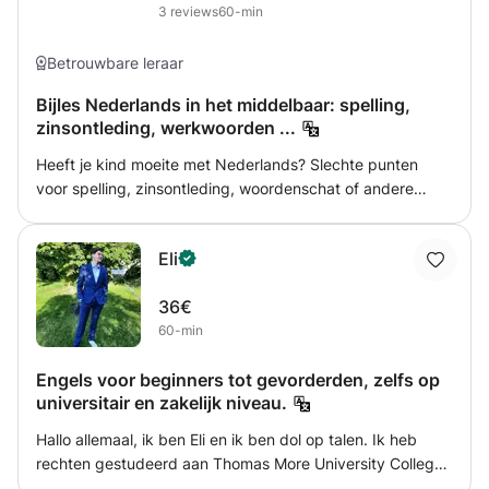
ben op alle niveaus. Mijn lessen zijn voornamelijk gericht
3
reviews
60-min
op spreken. We geven af en toe uitleg over grammatica,
maar het grootste deel van de tijd zullen we spreken om
Betrouwbare leraar
de geleerde stof te verbeteren.
Bijles Nederlands in het middelbaar: spelling,
zinsontleding, werkwoorden ...
Heeft je kind moeite met Nederlands? Slechte punten
voor spelling, zinsontleding, woordenschat of andere
belangrijke thema's? Of heb je zelf moeite met de dt-regel
of zinsontleding? Slaag je er maar niet in om een goeie zin
Eli
op papier te zetten voor je sollicitatie? Of wil je graag
vlotter Nederlands leren spreken met vrienden, in de
36€
winkel of op het werk? Samen bekijken we wat jouw
60-min
noden en behoeften zijn. Tijdens de bijlessen gaan we
dan efficiënt aan de slag, om jouw doelen te bereiken!
Engels voor beginners tot gevorderden, zelfs op
universitair en zakelijk niveau.
Hallo allemaal, ik ben Eli en ik ben dol op talen. Ik heb
rechten gestudeerd aan Thomas More University College.
Daar heb ik mijn Engels en Frans verbeterd. Voor mij is het