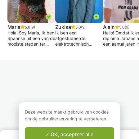
Maria
Zukisa
Alain
5.0
(9)
5.0
(9)
5.0
(9)
Hola! Soy Maria, Ik ben
Ik ben een
Hallo! Omdat ik e
Spaanse uit een van de
afgestudeerde
diploma Japans 
mooiste steden ter
elektrotechnisch
een aantal jaren i
wereld ( Sevilla) en een
ingenieur uit Zuid-
Japan heb gewoo
ervaren Spaanse
Afrika, gespecialiseerd
kan ik jou, als
lerares ( meer dan 10
in Computer Operating
moedertaalspreke
jaar) met een Masters
Systems Engineering.
het Japans,
Degree in
Ik woon nu al zoveel
Nederlands leren.
Geschiedenis. Aan het
jaar in België en heb
ben een geboren 
eind van de cursus kun
gemerkt dat de meeste
en de lessen kunn
je je redden in
mensen Engels
het Japans of En
eenvoudige situaties.
spreken en
gegeven worden,
Je kunt zonder veel
grammaticale fouten
afhankelijk van j
moeite, zowel
maken in Engelse tijden
voorkeur. We kun
mondeling als
en grammaticale
praten over de
Deze website maakt gebruik van cookies
schriftelijk, de
fouten. Bovendien
basisuitdrukkinge
om de gebruikerservaring te verbeteren.
tegenwoordige tijd
denk ik dat jong en
dagelijkse leven, 
gebruiken. Je begrijpt
oud een kans
welk onderwerp 
eenvoudige teksten en
verdienen om deze
ook waarover u wi
OK, accepteer alle
OVER ONS
je verstaat
wereldwijd erkende
praten.オランダ