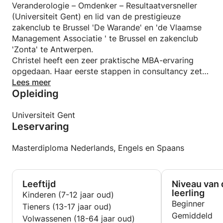
Veranderologie – Omdenker – Resultaatversneller
(Universiteit Gent) en lid van de prestigieuze
zakenclub te Brussel 'De Warande' en 'de Vlaamse
Management Associatie ' te Brussel en zakenclub
'Zonta' te Antwerpen.
Christel heeft een zeer praktische MBA-ervaring
opgedaan. Haar eerste stappen in consultancy zette
ze bij Belgacom Directory Services als Training &
Lees meer
Opleiding
Development Manager (Nationale
Telefoonmaatschappij België) waar ze in het kader
van het herstructureringsproces haar competenties
Universiteit Gent
Leservaring
aanwendde in domeinen als focusgerichte
organisatieontwikkeling en gewenst
organisatiegedrag. Zij hanteert verandering als
Masterdiploma Nederlands, Engels en Spaans
standaard mindset, en inspireert zinvol leiderschap
en coaching, tot snellere resultaten op de werkvloer.
Een evaluatiesysteem en mogelijkhedenbeoordeling
Leeftijd
Niveau van 
wendt ze aan om beter en creatiever samen te
leerling
Kinderen (7-12 jaar oud)
werken.
Beginner
Tieners (13-17 jaar oud)
Daarna gaan ze internationaal veranderen in
Gemiddeld
Volwassenen (18-64 jaar oud)