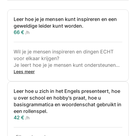
Leer hoe je je mensen kunt inspireren en een
geweldige leider kunt worden.
66 €
/h
Wil je je mensen inspireren en dingen ECHT
voor elkaar krijgen?
Je leert hoe je je mensen kunt ondersteunen
om hen te helpen groeien aan de
Lees meer
competentiekant van hun werk en ook:
de motiverende kant ervan.
Leer hoe u zich in het Engels presenteert, hoe
De 4 ontwikkelingsniveaus, namelijk
u over school en hobby's praat, hoe u
BEGINNER, GEAVANCEERD, GOED
basisgrammatica en woordenschat gebruikt in
GEAVANCEERD en PROFESSIONEEL vereisen
een rollenspel.
een
42 €
/h
aangepaste leiderschapsstijl bij het omgaan
met de geëvolueerde competentie en
neerwaartse of opwaartse stroom van