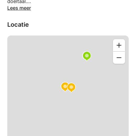
doeltaal.
Lees meer
Bovendien gebruikt u de woordenschat meteen en
boekt u op deze manier aanzienlijke vooruitgang.
Locatie
Specifieke technische taal zoals medische,
biologische, zakelijke of andere taal is ook mogelijk
en wordt overeengekomen terwijl we de intake-
behoeftenanalyse telefonisch doen.