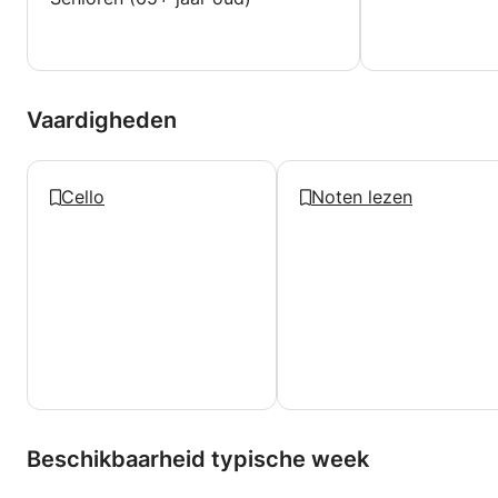
samen prachtige muziek te maken! 🎻😊
-- English ---------
Hi! My name is Nico, a cellist originally from
Vaardigheden
Indonesia currently living in the Netherlands. I began
playing the cello at the age of 14, and from that first
moment, the instrument became an essential part of
Cello
Noten lezen
who I am.
For many years now, I’ve been actively performing
as a soloist, collaborating with amazing musicians
and performing repertoire that moves both my
heart and the hearts of audiences. You can check
out more about my work, recordings, and upcoming
projects
Throughout my musical journey, I’ve had the honor
of learning from inspiring teachers and artists who
Beschikbaarheid typische week
have shaped not only my technique but my artistic