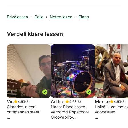
Privélessen
Cello
Noten lezen
Piano
Vergelijkbare lessen
Vic
Arthur
Morice
4.63
(8)
4.63
(8)
4.63
(8)
Gitaarles in een
Naast Pianolessen
Hallo! Ik zal me e
ontspannen sfeer.
verzorgd Popschool
voorstellen.
Groovability
Professionele
tegenwoordig ook
Ik ben Morice, Pia
muziek/gitaarles van
Keyboardlessen!
en Bassist. Al hee