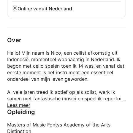
Online vanuit Nederland
Over
Hallo! Mijn naam is Nico, een cellist afkomstig uit
Indonesië, momenteel woonachtig in Nederland. Ik
begon met cello spelen toen ik 14 was, en vanaf dat
eerste moment is het instrument een essentieel
onderdeel van mijn leven geworden.
Al vele jaren treed ik actief op als solist, werk ik
samen met fantastische musici en speel ik repertoire
dat zowel mij als het publiek raakt. Meer informatie
Lees meer
Opleiding
over mijn werk, opnames en aankomende projecten
vind je op
Masters of Music Fontys Academy of the Arts,
Tijdens mijn muzikale reis heb ik het voorrecht
Distinction