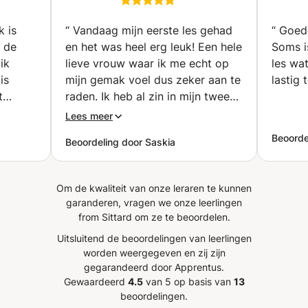
sen ook
Frans (Sittard)
d)
k is
“
Vandaag mijn eerste les gehad
“
Goede
 de
en het was heel erg leuk! Een hele
Soms is
ik
lieve vrouw waar ik me echt op
les wa
is
mijn gemak voel dus zeker aan te
lastig 
t
raden. Ik heb al zin in mijn tweede
ica uit
les☺️
”
Lees meer
roshi
Beoorde
Beoordeling door Saskia
ijk uit
Om de kwaliteit van onze leraren te kunnen
garanderen, vragen we onze leerlingen
from Sittard om ze te beoordelen.
Uitsluitend de beoordelingen van leerlingen
worden weergegeven en zij zijn
gegarandeerd door Apprentus.
Gewaardeerd
4.5
van 5 op basis van
13
beoordelingen.