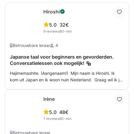
Hiroshi
5.0
32€
9
reviews
60-min
Betrouwbare leraar
4
Japanse taal voor beginners en gevorderden.
Conversatielessen ook mogelijk!
Hajimemashite. (Aangenaam!) Mijn naam is Hiroshi. Ik
kom uit Japan en ik woon nuin Nederland. Graag wil ik jou
de Japanse taal en cultuur leren. Samen kunnen wij kijken
naar jouw leerdoelen en ik wil jou daar graag bij helpen.
Irène
Het maakt niet uit als je nog helemaal geen japans kent of
als je al heel ver bent. Laten wij samen ons best doen.
5.0
48€
Ganbarimashou!
1
reviews
60-min
Betrouwbare leraar