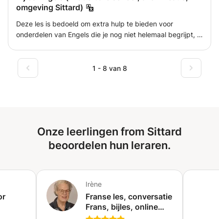
omgeving Sittard)
om het jou zo goed mogelijk te laten begrijpen.
Deze les is bedoeld om extra hulp te bieden voor
onderdelen van Engels die je nog niet helemaal begrijpt, ik
heb zelf mijn CPE Cambridge gehaald (volgens mij het
beste diploma dat je kan behalen voor Engels) dus ik
denk dat ik goed kan helpen. Ik heb mijn gymnasium dit
1 - 8 van 8
jaar (cum laude) afgerond dus ik ben veel beschikbaar.
Onze leerlingen from Sittard
beoordelen hun leraren.
Irène
or
Franse les, conversatie
Frans, bijles, online
lessen en cursussen