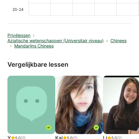
20-24
Privélessen
Aziatische wetenschappen (Universitair niveau)
Chinees
Mandarijns Chinees
Vergelijkbare lessen
Y
Kai
Li
5.0
(2)
5.0
(2)
5.0
(2)