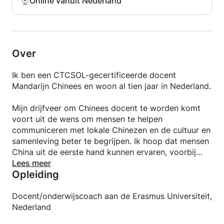
Online vanuit Nederland
Over
Ik ben een CTCSOL-gecertificeerde docent
Mandarijn Chinees en woon al tien jaar in Nederland.
Mijn drijfveer om Chinees docent te worden komt
voort uit de wens om mensen te helpen
communiceren met lokale Chinezen en de cultuur en
samenleving beter te begrijpen. Ik hoop dat mensen
China uit de eerste hand kunnen ervaren, voorbij
wat de media laten zien. Daarom is mijn les gericht
Lees meer
Opleiding
op communicatie en betrokkenheid bij de cultuur.
Door een informatieve, interactieve en leuke
Docent/onderwijscoach aan de Erasmus Universiteit,
leeromgeving te creëren, hoop ik dat je de taal kunt
Nederland
beheersen, de cultuur kunt begrijpen en plezier hebt