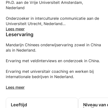
tijdens het leerproces.
Ph.D. aan de Vrije Universiteit Amsterdam,
Nederland
Onderzoeker in interculturele communicatie aan de
Universiteit Utrecht, Nederland
Lees meer
Leservaring
Master aan de Renmin Universiteit van China,
Peking, China
Mandarijn Chinees onderwijservaring zowel in China
Bachelor aan de Chongqing Universiteit, Chongqing,
als in Nederland.
China
Ervaring met veldinterviews en onderzoek in China.
Ervaring met universitair coaching en werken bij
internationale bedrijven in Nederland.
Hobby's: buitensporten, games, documentaires.
Lees meer
Leeftijd
Niveau van 