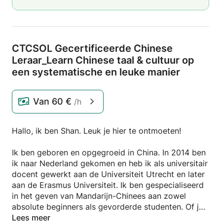
CTCSOL Gecertificeerde Chinese
Leraar_Learn Chinese taal & cultuur op
een systematische en leuke manier
Van
60 €
/h
Hallo, ik ben Shan. Leuk je hier te ontmoeten!
Ik ben geboren en opgegroeid in China. In 2014 ben
ik naar Nederland gekomen en heb ik als universitair
docent gewerkt aan de Universiteit Utrecht en later
aan de Erasmus Universiteit. Ik ben gespecialiseerd
in het geven van Mandarijn-Chinees aan zowel
absolute beginners als gevorderde studenten. Of je
je nu voorbereidt op je toekomstige carrière, de
Lees meer