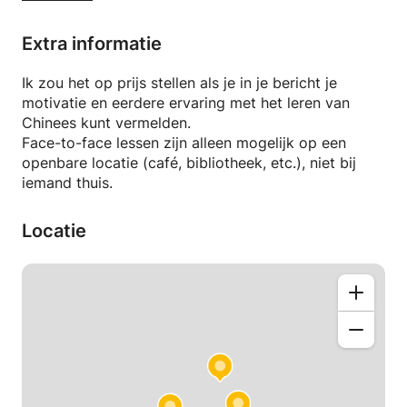
HSK-examens, of puur uit interesse leert, met mijn
professionele begeleiding zul je je doel bereiken.
Extra informatie
Mijn lessen zijn goed georganiseerd en leuk. Stap
Ik zou het op prijs stellen als je in je bericht je
voor stap zul je vloeiend Mandarijn kunnen spreken!
motivatie en eerdere ervaring met het leren van
Chinees kunt vermelden.
Drie belangrijke kenmerken van mijn les:
Face-to-face lessen zijn alleen mogelijk op een
openbare locatie (café, bibliotheek, etc.), niet bij
Gericht op communicatie
iemand thuis.
Cultureel gerelateerd
Materialen uit het echte leven
Locatie
Klaar om te beginnen? Stuur me een bericht!