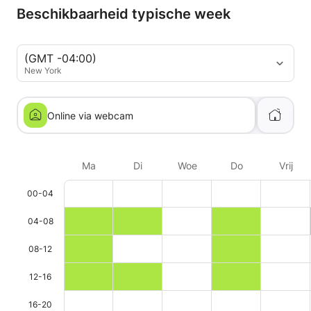
Beschikbaarheid typische week
(GMT -04:00)
New York
Online via webcam
Ma
Di
Woe
Do
Vrij
00-04
04-08
08-12
12-16
16-20