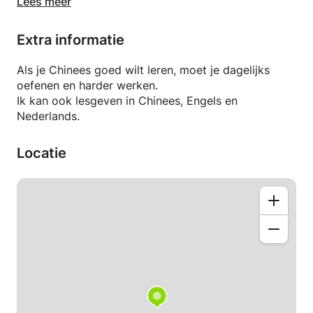
Lees meer
Ik ben in China afgestudeerd in Chinese taal en
literatuur en spreek standaard Mandarijn.
Extra informatie
Ik kom uit Peking, waar het Mandarijn zijn oorsprong
vindt. Naast het spreken en schrijven van Chinees,
Als je Chinees goed wilt leren, moet je dagelijks
kan ik ook lesgeven.
oefenen en harder werken.
We leren je pinyin en begeleiden je ook bij de HSK-
Ik kan ook lesgeven in Chinees, Engels en
examens.
Nederlands.
Locatie