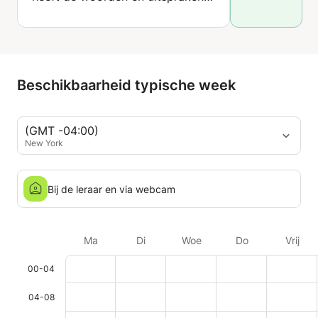
voor mij opgenomen, zodat ik dit
kan terugluisteren. Ze laat het
weten als je iets goed doet en
helpt je als je nog wat
ondersteuning nodig hebt. Ze
Beschikbaarheid typische week
denkt ook mee in verschillende
en passende manieren om je de
taal te leren.
(GMT -04:00)
New York
Bij de leraar en via webcam
Ma
Di
Woe
Do
Vrij
00-04
04-08