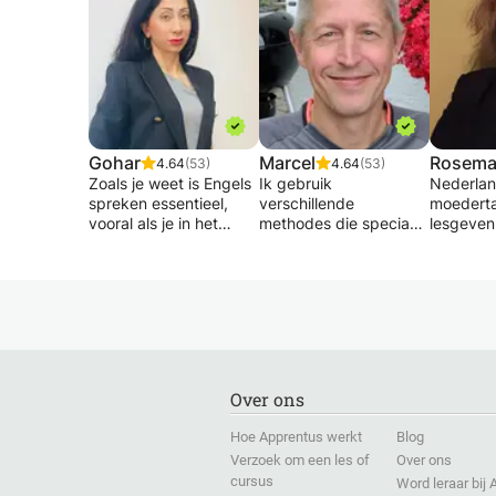
Gohar
Marcel
Rosema
4.64
(53)
4.64
(53)
Zoals je weet is Engels
Ik gebruik
Nederland
spreken essentieel,
verschillende
moederta
vooral als je in het
methodes die speciaal
lesgeven 
buitenland bent en de
ontwikkeld zijn voor
Frans en 
lokale taal niet spreekt.
mensen die
Ik ben g
Of je nu met de basis
Nederlands niet als
en zeer f
begint of je
moedertaal hebben. Ik
mijn tijd.
spreekvaardigheid wilt
gebruik graag niet
De taal i
verbeteren, ik help je
alledaagse methodes
en heeft
graag bij elke stap!
zoals rollenspellen of
Engels te
methodes waarmee je
heb Enge
Over ons
Ik ben een ervaren
spelenderwijs leert.
Nederla
docent Frans en geef
Hierbij wordt altijd
eigenare
Hoe Apprentus werkt
Blog
ook les in Engels,
uitgegaan van de
Ik spree
Verzoek om een les of
Over ons
Armeens en Russisch.
situatie van de leerling.
Duits.
In mijn lessen
cursus
Omdat ik zelf
Ik ben g
Word leraar bij