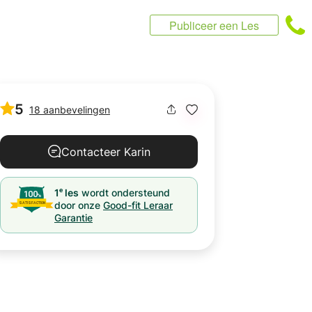
Publiceer een Les
5
18 aanbevelingen
Contacteer Karin
e
1
les
wordt ondersteund
door onze
Good-fit Leraar
Garantie