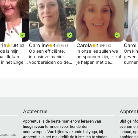
rie
Caroline
Carola
Carol
4.64
(53)
4.64
(53)
4.64
(53)
s is mijn
Op een efficiënte,
In onze les zullen we
Om kin
al. Ik kan
intensieve manier
ontspannen zijn, ik zal
geven,
in het Engels,
voorbereiden op de
je helpen met de
kunnen
Duits.
ITNA (Interuniversitaire
Nederlandse
de ge
epensioneerd
Taaltest Nederlands),
conversatie, de
een ki
lexibel met
aan de hand van op
grammatica, lezen
tijdens
maat gemaakte
(zoals een artikel of
"geprik
s moedertaal
oefeningen.
een onderwerp wat ik
op een
 de moed om
We oefenen samen op
je zal geven). Ik zal
les, wa
 spreken. Ik
taal in gebruik,
studenten helpen voor
zonder
lse en
grammatica en
beginners-lager-
echt er
Apprentus
Apprent
ndse
woordenschat,
intermediair niveau. Na
doe da
n.
gatenteksten,
elke les geef ik je
van pla
Apprentus is dé beste manier om
leraren van
Blijf geïn
k ook Frans en
ordeningsoefeningen,
huiswerk mee voor de
divers 
hoog niveau
te vinden voor honderden
evenement
dictee, presentaties en
volgende les. Tussen
tijdens
onderwerpen. Van bijles wiskunde tot yoga, bij
inhoud, sp
ereserveerd en
argumentatie.
de twee lessen door
en ook 
 Apprentus
Apprentus is het makkelijk de juiste les te vinden
aanbiedin