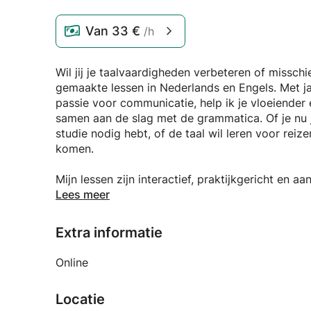
Van
33 €
/h
Wil jij je taalvaardigheden verbeteren of missch
gemaakte lessen in Nederlands en Engels. Met ja
passie voor communicatie, help ik je vloeiender
samen aan de slag met de grammatica. Of je nu 
studie nodig hebt, of de taal wil leren voor reiz
komen.
Mijn lessen zijn interactief, praktijkgericht en 
met duidelijke stappen en haalbare doelen, zodat
Lees meer
niet alleen de taal, maar ook de cultuur en de 
te maken.
Extra informatie
Online
Locatie