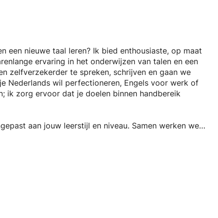
ien een nieuwe taal leren? Ik bied enthousiaste, op maat
renlange ervaring in het onderwijzen van talen en een
 en zelfverzekerder te spreken, schrijven en gaan we
je Nederlands wil perfectioneren, Engels voor werk of
en; ik zorg ervoor dat je doelen binnen handbereik
aangepast aan jouw leerstijl en niveau. Samen werken we
 je snel vorderingen ziet. Met mij als docent ontdek je
nuances die je helpen om écht te communiceren en indruk