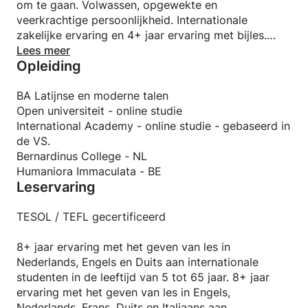
om te gaan. Volwassen, opgewekte en
veerkrachtige persoonlijkheid. Internationale
zakelijke ervaring en 4+ jaar ervaring met bijles.
Hoewel ik er maar een paar bijles geef, spreek ik het
Lees meer
Opleiding
volgende: Nederlands, Frans, Engels, Duits, Italiaans
en een beetje Portugees.
BA Latijnse en moderne talen
Open universiteit - online studie
International Academy - online studie - gebaseerd in
de VS.
Bernardinus College - NL
Humaniora Immaculata - BE
Leservaring
TESOL / TEFL gecertificeerd
8+ jaar ervaring met het geven van les in
Nederlands, Engels en Duits aan internationale
studenten in de leeftijd van 5 tot 65 jaar. 8+ jaar
ervaring met het geven van les in Engels,
Nederlands, Frans, Duits en Italiaans aan