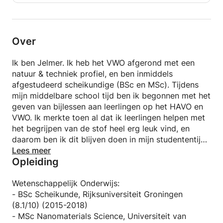
Engelse en Italiaanse taal goed, dus ook daar kan ik
je mee helpen. Ik geef les aan leerlingen en
studenten op de middelbare school, MBO, HBO en
WO, voor alle niveaus en alle leeftijden.
Over
Neem gerust contact met mij op om vragen te
Ik ben Jelmer. Ik heb het VWO afgerond met een
stellen of een eerste bijles in te plannen!
natuur & techniek profiel, en ben inmiddels
afgestudeerd scheikundige (BSc en MSc). Tijdens
mijn middelbare school tijd ben ik begonnen met het
geven van bijlessen aan leerlingen op het HAVO en
VWO. Ik merkte toen al dat ik leerlingen helpen met
het begrijpen van de stof heel erg leuk vind, en
daarom ben ik dit blijven doen in mijn studententijd.
Inmiddels heb ik al meer dan vijf jaar ervaring in het
Lees meer
Opleiding
geven van bijlessen, en ik doe dit nog steeds met
heel veel plezier!
Wetenschappelijk Onderwijs:
Het geeft mij heel veel voldoening om te zien dat
- BSc Scheikunde, Rijksuniversiteit Groningen
mijn bijdrage leerlingen helpt de stof beter te
(8.1/10) (2015-2018)
begrijpen en daardoor hogere cijfers te halen voor
- MSc Nanomaterials Science, Universiteit van