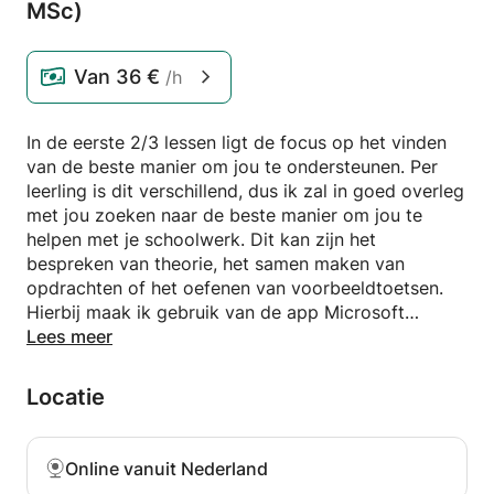
MSc)
Van
36 €
/h
In de eerste 2/3 lessen ligt de focus op het vinden
van de beste manier om jou te ondersteunen. Per
leerling is dit verschillend, dus ik zal in goed overleg
met jou zoeken naar de beste manier om jou te
helpen met je schoolwerk. Dit kan zijn het
bespreken van theorie, het samen maken van
opdrachten of het oefenen van voorbeeldtoetsen.
Hierbij maak ik gebruik van de app Microsoft
Whiteboard, waarvan ik jou na de les een PDF
Lees meer
toestuur, zodat je alles wat we hebben besproken
nog eens kunt bekijken!
Locatie
Ik ben een rustig, sociaal en geduldig persoon, met
een uitgebreide kennis in scheikunde, natuurkunde
Online vanuit Nederland
en wiskunde. Daarnaast beheers ik de Nederlandse,