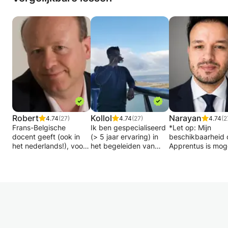
Robert
Kollol
Narayan
4.74
(27)
4.74
(27)
4.74
(2
Frans-Belgische
Ik ben gespecialiseerd
*Let op: Mijn
docent geeft (ook in
(> 5 jaar ervaring) in
beschikbaarheid 
het nederlands!), voor
het begeleiden van
Apprentus is moge
secundair en hoger,
wiskunde voor school
niet actueel. Ne
privélessen wiskunde
(elk niveau, maar bij
contact met mij 
(inclusief financiën),
voorkeur op een hoger
mijn huidige
kansrekening en
niveau), inclusief
beschikbaarheid 
statistiek,
competitieve examens
controleren.
natuurkunde/scheikunde/bio
zoals de SAT, GRE,
(voor
GMAT en de IIT-JEE.
Ik ben een MSc Ci
natuurkunde/scheikunde/bio:
Techniek, M.Sc