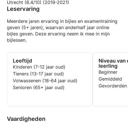
toetsen. Ik heb in mijn tijd als bijlesdocent bij
Utrecht (8.4/10) (2019-2021)
Leservaring
leerlingen het kwartje zien vallen, en dit geeft mij
motivatie om leerlingen te helpen op een
gepersonaliseerde manier. Want elke leerling is
Meerdere jaren ervaring in bijles en examentraining
anders, en werkt anders. Ik pas de les aan op het
geven (5+ jaren), waarvan anderhalf jaar online
tempo en niveau van de leerling, en zo werken we
bijles geven. Deze ervaring neem ik mee in mijn
samen toe naar een hoger niveau.
bijlessen.
Ik ben een geduldig persoon en zorg altijd voor een
productieve en fijne sfeer tijdens de les. Dit is heel
Leeftijd
Niveau van 
belangrijk, zodat je je vrij voelt vragen te stellen en
leerling
Kinderen (7-12 jaar oud)
fouten te maken! Want uiteindelijk is dat de beste
Beginner
Tieners (13-17 jaar oud)
manier om te leren.
Gemiddeld
Volwassenen (18-64 jaar oud)
Gevorderden
Senioren (65+ jaar oud)
Vaardigheden