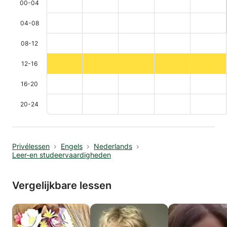
00-04
04-08
08-12
12-16
16-20
20-24
Privélessen
Engels
Nederlands
Leer-en studeervaardigheden
Vergelijkbare lessen