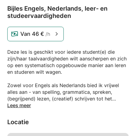
Bijles Engels,
Nederlands,
leer- en
studeervaardigheden
Van
46 €
/h
Deze les is geschikt voor iedere student(e) die
zijn/haar taalvaardigheden wilt aanscherpen en zich
op een systematisch opgebouwde manier aan leren
en studeren wilt wagen.
Zowel voor Engels als Nederlands bied ik vrijwel
alles aan - van spelling, grammatica, spreken,
(begrijpend) lezen, (creatief) schrijven tot het
proeven van literatuur. Ik geef huiswerk in
Lees meer
samenspraak met de student(e) en stimuleer een
zelfevaluerende werkwijze.
Locatie