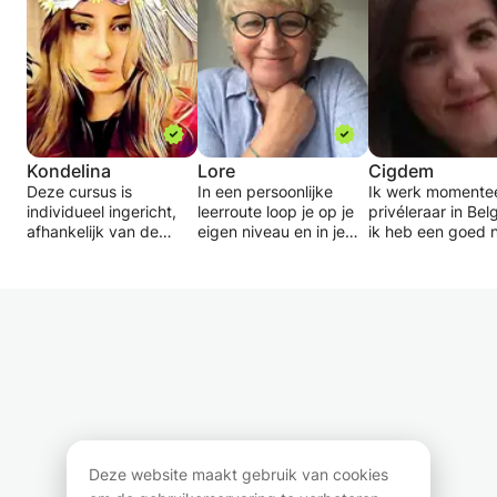
Kondelina
Lore
Cigdem
Deze cursus is
In een persoonlijke
Ik werk momentee
individueel ingericht,
leerroute loop je op je
privéleraar in Bel
afhankelijk van de
eigen niveau en in je
ik heb een goed 
behoeften van de
eigen tempo doorheen
Engels. Aangezien
student.
woordenschat,
geen
grammatica en vooral
moedertaalsprek
Als de student zich op
praten.
ben, geef ik geen
grammatica wil
Geen schools gedoe,
geavanceerde les
concentreren, moet het
wel veel afwisseling om
Mensen van elke
materiaal van tevoren
je GOESTING voor de
leeftijd, inclusief
worden verzonden,
taal aan te wakkeren
kinderen, kunnen 
zodat ik de kans krijg
en een boost te geven
lessen Engels vol
om ernaar te kijken en
aan je zelfvertrouwen.
voor de niveaus A
me voor te bereiden op
YES, YOU CAN!
en B1.
eventuele vragen.
Ik ben een
Deze website maakt gebruik van cookies
gediplomeerde