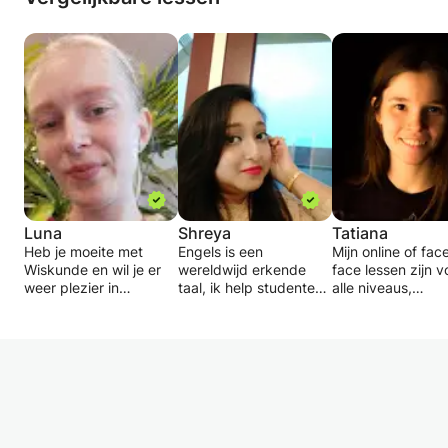
Luna
Shreya
Tatiana
Heb je moeite met
Engels is een
Mijn online of fac
Wiskunde en wil je er
wereldwijd erkende
face lessen zijn v
weer plezier in
taal, ik help studenten
alle niveaus,
beleven? Dan kan ik
de taal te begrijpen en
volwassenen en
daar bij helpen.
er van te houden. Ik
kinderen, voor
Tot en met klas 4 ben
volg verschillende
iedereen die met
ik in staat te
lessen, waaronder
vertrouwen Engel
ondersteunen
grammatica, schrijven
Russisch wil spre
Met vraagstukken over
en vloeiend Engels
en schrijven.
Duits kun je bij mij ook
spreken. Ik probeer op
terecht.
een interactieve manier
Ik geef altijd