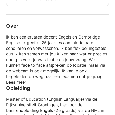
Over
Ik ben een ervaren docent Engels en Cambridge
English. Ik geef al 25 jaar les aan middelbare
scholieren en volwassenen. Ik ben flexibel ingesteld
dus ik kan samen met jou kijken naar wat er precies
nodig is voor jouw situatie en jouw vraag. We
kunnen face to face afspreken op locatie, maar via
de webcam is ook mogelijk. Ik kan je ook
begeleiden op weg naar een examen dat je graag
wilt halen, zoals een Staatsexamen of een
Lees meer
Opleiding
Cambridge certificaat. Ook hier heb ik ervaring mee.
Kortom: ik ben er om samen met jou de weg te
ontdekken naar jouw perfecte leerweg en je
Master of Education (English Language) via de
leerdoel te halen!
Rijksuniversiteit Groningen, hiervoor de
Lerarenopleiding Engels (2e graads) via de NHL in