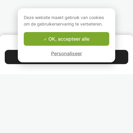
Er hoeft bij wiskunde
les te geven, zodat het
individuele begel
geen druk op te staan
leren van Engels
afgestemd op jo
we gaan samen kijken
gemakkelijk wordt. Ik
behoeftes. Daarna
naar een leuke manier
ben nu meer dan 5 jaar
je gepersonalisee
Deze website maakt gebruik van cookies
van leren.
in dit onderwijsberoep
huiswerk met duid
om de gebruikerservaring te verbeteren.
en ik vind het heel leuk
uitleg en praktis
hoe ik studenten
oefeningen. Tijde
verliefd laat worden op
les focussen we v
OK, accepteer alle
OVER ONS
deze taal.
op communicatie.
Good-fit Leraar Garantie
Personaliseer
Ik geef ook speci
Contacteer Astrid
lessen "Engels vo
luchtvaart" voor 
4.9
44 401
sterren
reviews
anderen piloten e
luchtverkeersleid
Lees onze reviews
Ik kijk ernaar uit 
samen aan de sla
gaan!
VOLG ONS
NODIG JE VRIENDEN UIT
LERAREN VOOR LESSEN IN JOUW LAND EN REGIO: