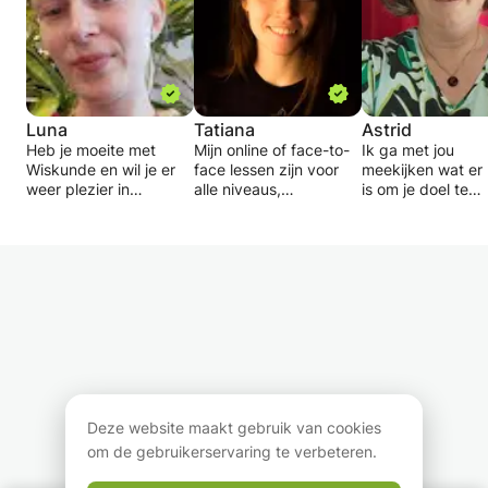
Luna
Tatiana
Astrid
Heb je moeite met
Mijn online of face-to-
Ik ga met jou
Wiskunde en wil je er
face lessen zijn voor
meekijken wat er
weer plezier in
alle niveaus,
is om je doel te
beleven? Dan kan ik
volwassenen en
bereiken. Ik heb 
daar bij helpen.
kinderen, voor
schat aan ervarin
Tot en met klas 4 ben
iedereen die met meer
ik met jou wil del
ik in staat te
vertrouwen Engels of
het nu gaat om E
ondersteunen
Russisch wil spreken
spreken en begrij
Met vraagstukken over
en schrijven.
schrijven of het h
Duits kun je bij mij ook
van een Staatse
terecht.
Ik geef altijd
of een Cambridg
Er hoeft bij wiskunde
individuele begeleiding
certificaat, bij mi
geen druk op te staan
afgestemd op jouw
je aan het goede
we gaan samen kijken
behoeftes. Daarna krijg
adres. Ik heb 25 j
naar een leuke manier
je gepersonaliseerd
ervaring in het
Deze website maakt gebruik van cookies
van leren.
huiswerk met duidelijke
onderwijs en kan
om de gebruikerservaring te verbeteren.
uitleg en praktische
traject op maat v
oefeningen. Tijdens de
jou aanbieden. D