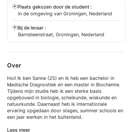
Bijles in tweetallen of kleine groepjes (bijvoorbeeld
Plaats gekozen door de student
:
met klasgenoten) is mogelijk tegen een lager tarief
In de omgeving van Groningen, Nederland
per persoon. Neem gerust contact op voor meer
informatie!
Bij de leraar
:
Barnsteenstraat, Groningen, Nederland
Bijles aan huis is mogelijk. Hiervoor reken ik een
reiskostenvergoeding van €1 per kilometer per bijles
(excl. toeslagen van Apprentus). Neem vóór het
boeken contact met mij op om de mogelijkheden en
extra kosten te bespreken.
Over
***ENGLISH***
Hoi! Ik ben Sanne (25) en ik heb een bachelor in
Hello! My name is Sanne (25), and I hold a Master's
Medische Diagnostiek en een master in Biochemie.
degree in Biochemistry. Starting in September, I will
Tijdens mijn studie heb ik een sterke basis
begin training to obtain my first-degree teaching
opgebouwd in biologie, scheikunde, wiskunde en
qualification in Biology. Besides my passion for
natuurkunde. Daarnaast heb ik internationale
laboratory research, I enjoy supporting students in
ervaring opgedaan door stages, summer schools en
their learning and sharing my enthusiasm for
een jaar werken in het buitenland.
science. Over the years, I have helped more than 20
students with biology, chemistry, and mathematics. I
Vanaf augustus ben ik weer terug in Nederland en
Lees meer