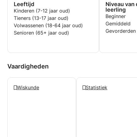
Leeftijd
Niveau van 
leerling
Kinderen (7-12 jaar oud)
Tutoring in pairs or small groups (for example, with
Beginner
Tieners (13-17 jaar oud)
classmates) is available at a reduced rate per
Gemiddeld
Volwassenen (18-64 jaar oud)
person. Feel free to get in touch for more
Gevorderden
Senioren (65+ jaar oud)
information!
Vaardigheden
Wiskunde
Statistiek