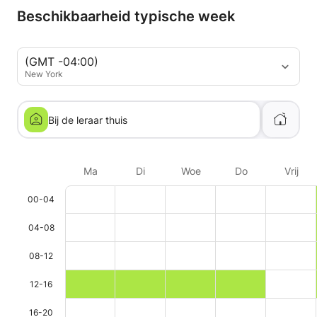
steun!!!
was heel posi
Beschikbaarheid typische week
meteen proact
moment met 
omdat hij wo
(GMT -04:00)
moet inhalen.
New York
ontzettend fi
Hartelijke gro
Bij de leraar thuis
Sylvia
Ma
Di
Woe
Do
Vrij
00-04
04-08
08-12
12-16
16-20