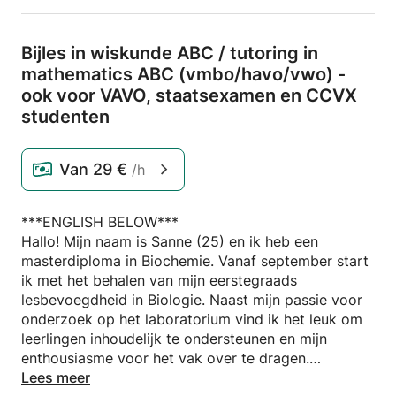
Bijles in wiskunde ABC /
tutoring in
mathematics ABC (vmbo/
havo/
vwo) -
ook voor VAVO,
staatsexamen en CCVX
studenten
Van
29 €
/h
***ENGLISH BELOW***
Hallo! Mijn naam is Sanne (25) en ik heb een
masterdiploma in Biochemie. Vanaf september start
ik met het behalen van mijn eerstegraads
lesbevoegdheid in Biologie. Naast mijn passie voor
onderzoek op het laboratorium vind ik het leuk om
leerlingen inhoudelijk te ondersteunen en mijn
enthousiasme voor het vak over te dragen.
Inmiddels heb ik meer dan 20 studenten geholpen
Lees meer