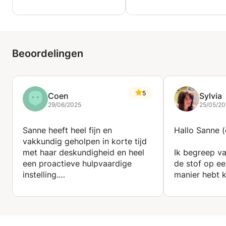
Beoordelingen
5
Coen
Sylvia
29/06/2025
25/05/20
Sanne heeft heel fijn en
Hallo Sanne (
vakkundig geholpen in korte tijd
met haar deskundigheid en heel
Ik begreep va
een proactieve hulpvaardige
de stof op e
instelling.
manier hebt 
Samen teveel wiskunde B
dat je zelfs w
behapbaar gemaakt, ze heeft
hem hebt bes
knappe les voorbereiding gedaan
(door omrijde
obv boekfotos, een ontzettende
heb even met