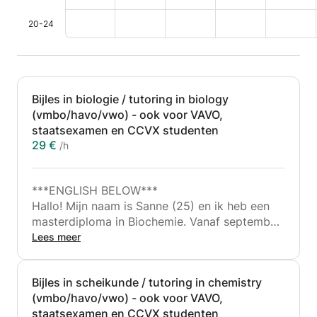
20-24
Bijles in biologie / tutoring in biology
(vmbo/havo/vwo) - ook voor VAVO,
staatsexamen en CCVX studenten
29 €
/h
***ENGLISH BELOW***
Hallo! Mijn naam is Sanne (25) en ik heb een
masterdiploma in Biochemie. Vanaf september
start ik met het behalen van mijn eerstegraads
Lees meer
lesbevoegdheid in Biologie. Naast mijn passie
voor onderzoek op het laboratorium vind ik
Bijles in scheikunde / tutoring in chemistry
het leuk om leerlingen inhoudelijk te
(vmbo/havo/vwo) - ook voor VAVO,
ondersteunen en mijn enthousiasme voor het
staatsexamen en CCVX studenten
vak over te dragen. Inmiddels heb ik meer dan