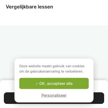
om eenvoudige oefeningen te doen. Bij zware
Vergelijkbare lessen
woordenschatlessen zal ik je woordenschat
trainen met verschillende methodes, zoals
films kijken of boeken lezen.
Buiten de sessies houd ik online contact, zodat
je op elk moment je vragen kunt stellen,
specifieke inhoud kunt voorstellen of feedback
kunt geven op de sessies.
Deze website maakt gebruik van cookies
om de gebruikerservaring te verbeteren.
OK, accepteer alle
OVER ONS
Good-fit Leraar Garantie
Personaliseer
Contacteer Falko
4.9
44 392
sterren
reviews