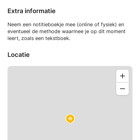
wat meer verdieping, kan ik dat ook geven.
Daarnaast, als je gewoon voor de lol leert, ben je
Extra informatie
ook welkom.
Neem een notitieboekje mee (online of fysiek) en
eventueel de methode waarmee je op dit moment
leert, zoals een tekstboek.
Locatie