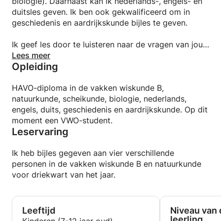
biologie). Daarnaast kan ik nederlands-, engels- en
duitsles geven. Ik ben ook gekwalificeerd om in
geschiedenis en aardrijkskunde bijles te geven.
Ik geef les door te luisteren naar de vragen van jou
en de stof die ik ga behandelen op basis daarvan te
Lees meer
Opleiding
selecteren. Ik zal je vragen om zelf veel te oefenen
buiten de lessen en alle vragen, hoe klein ook, te
stellen. De drempel ligt heel erg laag.
HAVO-diploma in de vakken wiskunde B,
natuurkunde, scheikunde, biologie, nederlands,
Ik zal online contact houden buiten de lessen, zodat
engels, duits, geschiedenis en aardrijkskunde. Op dit
je op elk moment een vraag kunt stellen, een
moment een VWO-student.
Leservaring
suggestie voor de stof kunt doen of feedback kan
geven op de lessen.
Ik heb bijles gegeven aan vier verschillende
personen in de vakken wiskunde B en natuurkunde
voor driekwart van het jaar.
Leeftijd
Niveau van 
leerling