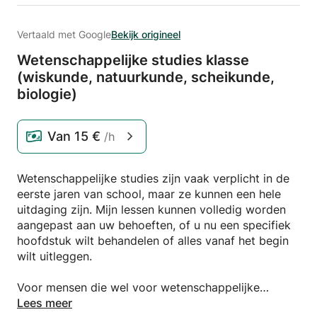
Vertaald met Google
Bekijk origineel
Wetenschappelijke studies klasse
(wiskunde,
natuurkunde,
scheikunde,
biologie)
Van
15 €
/h
Wetenschappelijke studies zijn vaak verplicht in de
eerste jaren van school, maar ze kunnen een hele
uitdaging zijn. Mijn lessen kunnen volledig worden
aangepast aan uw behoeften, of u nu een specifiek
hoofdstuk wilt behandelen of alles vanaf het begin
wilt uitleggen.
Voor mensen die wel voor wetenschappelijke
studies hebben gekozen en behoefte hebben aan
Lees meer