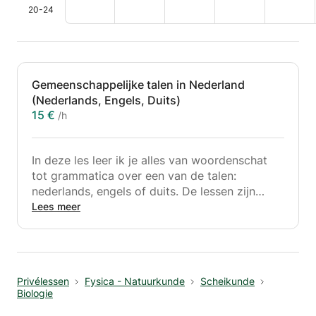
20-24
Gemeenschappelijke talen in Nederland
(Nederlands, Engels, Duits)
15 €
/h
In deze les leer ik je alles van woordenschat
tot grammatica over een van de talen:
nederlands, engels of duits. De lessen zijn
aanpasbaar, wat betekent dat jij bepaalt waar
Lees meer
je tijd aan wilt besteden. Heb je bijvoorbeeld
een behoorlijk uitgebreide woordenschat, maar
maak je constant fouten tijdens het schrijven?
Daarna concentreren we ons op grammatica
Privélessen
Fysica - Natuurkunde
Scheikunde
en spelling.
Biologie
Bij zware grammaticalessen zal ik je vragen