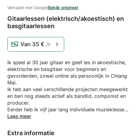
Vertaald met Google
Bekijk origineel
Gitaarlessen (elektrisch/
akoestisch) en
basgitaarlessen
Van
35 €
/h
Ik speel al 30 jaar gitaar en geef les in akoestische,
elektrische en basgitaar voor beginners en
gevorderden, zowel online als persoonlijk in Chiang
Mai.
Ik heb aan veel verschillende projecten meegewerkt
en ben nog steeds actief als bandlid, componist en
producer.
Eerder heb ik vijf jaar lang individuele muzieklessen
gegeven aan een particuliere muziekschool in
Lees meer
Brugge, België.
Ik kan met vrijwel elke stijl werken — rock, blues,
Extra informatie
indie, folk, fingerpicking, bossanova, funk — en ik