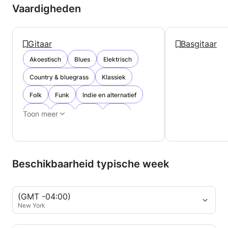
Vaardigheden
Gitaar
Basgitaar
Akoestisch
Blues
Elektrisch
Country & bluegrass
Klassiek
Folk
Funk
Indie en alternatief
Jazz
Pop
Rock
Punk
Toon meer
Beschikbaarheid typische week
(GMT -04:00)
New York