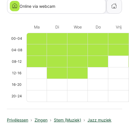
Online via webcam
Ma
Di
Woe
Do
Vrij
00-04
04-08
08-12
12-16
16-20
20-24
Privélessen
Zingen
Stem (Muziek)
Jazz muziek