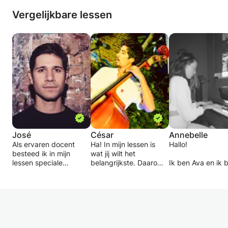
Vergelijkbare lessen
José
César
Annebelle
Als ervaren docent
Ha! In mijn lessen is
Hallo!
besteed ik in mijn
wat jij wilt het
lessen speciale
belangrijkste. Daarom
Ik ben Ava en ik 
aandacht aan de
creëren we samen een
zoek naar
behoeften van de
studieplan met ideeën,
zang-/pianostud
leerling. Al het gegeven
doelen en
om te onderwijze
materiaal is
onderwerpen om onze
ik onderweg heb
gecontextualiseerd,
droom om muziek te
verzameld.
zodat het leren van de
maken te bereiken (dat
Twee jaar gelede
saxofoon geen
is ook mijn droom)
ik de Herman Bro