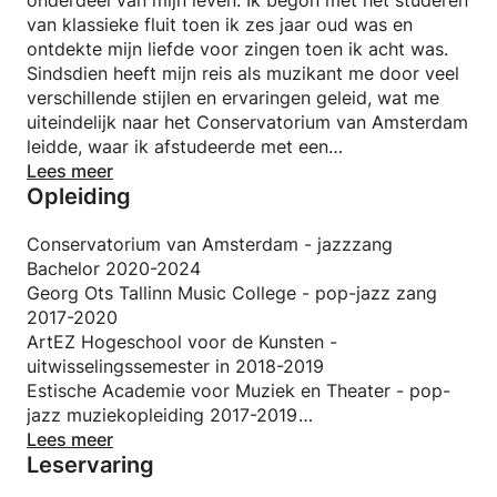
onderdeel van mijn leven. Ik begon met het studeren
van klassieke fluit toen ik zes jaar oud was en
ontdekte mijn liefde voor zingen toen ik acht was.
Sindsdien heeft mijn reis als muzikant me door veel
verschillende stijlen en ervaringen geleid, wat me
uiteindelijk naar het Conservatorium van Amsterdam
leidde, waar ik afstudeerde met een
bachelordiploma in Jazz Studies. Nu, als freelance
Lees meer
Opleiding
muzikant gevestigd in Amsterdam, werk ik aan de
release van mijn debuutsingle—een spannend nieuw
hoofdstuk in mijn muzikale pad!
Conservatorium van Amsterdam - jazzzang
Bachelor 2020-2024
Als docent geloof ik dat elke student uniek is en ik
Georg Ots Tallinn Music College - pop-jazz zang
stem mijn lessen af op wat jou opwindt en
2017-2020
inspireert. Of het nu gaat om zangtechniek,
ArtEZ Hogeschool voor de Kunsten -
podiumuitstraling, songwriting, harmonie of zelfs
uitwisselingssemester in 2018-2019
beginnerspiano, ik ben er om je te helpen groeien op
Estische Academie voor Muziek en Theater - pop-
de manier die voor jou het meest betekenisvol voelt.
jazz muziekopleiding 2017-2019
Niets brengt mij meer vreugde dan het zien van mijn
Hugo Treffner Gymnasium - middelbare school -
Lees meer
Leservaring
studenten die zelfvertrouwen krijgen, kleine
2014-2017
overwinningen vieren en die magische