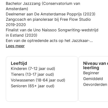
doorbraakmomenten ervaren.
Bachelor Jazzzang (Conservatorium van
Amsterdam)
Ik geef voornamelijk les in het Engels, maar ik kan
Deelnemer aan De Amsterdamse Popprijs (2023)
ook lessen in het Nederlands geven op basisniveau
Zangcoach en pianoleraar bij Free Flow Studio
(A2). Als je je prettig voelt bij een mix van beide
2019-2020
talen, pas ik me graag aan!
Finalist van de Uno Naissoo Songwriting-wedstrijd
in Estland (2020)
Muziek is heel persoonlijk en ik wil een ruimte
Een van de optredende acts op het Jazzkaar-
creëren waarin jij je veilig voelt om te ontdekken,
muziekfestival in Estland (2019)
Lees meer
groeien en jezelf met vertrouwen uit te drukken. Of
Een van de optredende acts op het TUJA
je nu net begint of je vaardigheden aan het verfijnen
Jazzfestival in Estland (2019)
bent, ik ben er om je te helpen je volledige
Achtergrondzangeres van Rita Ray (2019-2022)
Leeftijd
Niveau van 
potentieel te ontsluiten en op je eigen manier
1e plaats op het Nationaal Songfestival
leerling
Kinderen (7-12 jaar oud)
verliefd te worden op muziek. Ik kan niet wachten
VokaalKompass in Estland (2017)
Beginner
Tieners (13-17 jaar oud)
om samen muziek te ontdekken!
Gemiddeld
Volwassenen (18-64 jaar oud)
Gevorderden
Senioren (65+ jaar oud)