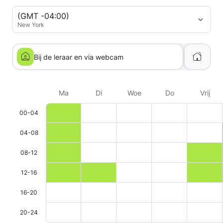
(GMT -04:00)
New York
Bij de leraar en via webcam
Ma
Di
Woe
Do
Vrij
00-04
04-08
08-12
12-16
16-20
20-24