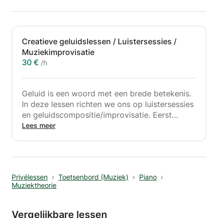
Creatieve geluidslessen / Luistersessies /
Muziekimprovisatie
30 €
/h
Geluid is een woord met een brede betekenis.
In deze lessen richten we ons op luistersessies
en geluidscompositie/improvisatie. Eerst
oefenen we de kunst van het luisteren
Lees meer
(natuurlijke en kunstmatige/door de mens
gemaakte geluiden). Later proberen we
geluidscomposities en improvisaties
handmatig en op computerprogramma's
Privélessen
Toetsenbord (Muziek)
Piano
(optioneel) te maken.
Muziektheorie
Luisteren is een krachtig hulpmiddel voor
dagelijks bewustzijn. Luisteren naar je
Vergelijkbare lessen