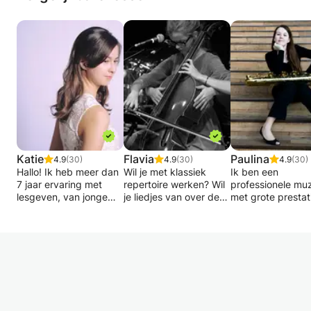
omgeving betekent je bewust zijn van andere
dingen en entiteiten die om je heen bestaan,
wat bijdraagt aan een dieper begrip van jezelf
en je omgeving.
Aan de hand van een selectie van muziek,
geluiden en een reeks oefeningen neem ik je
mee op een reis waarin je naar jezelf en je
omgeving luistert.
Katie
Flavia
Paulina
4.9
(30)
4.9
(30)
4.9
(30)
Hallo! Ik heb meer dan
Wil je met klassiek
Ik ben een
7 jaar ervaring met
repertoire werken? Wil
professionele mu
lesgeven, van jonge
je liedjes van over de
met grote prestat
kinderen tot
hele wereld leren of je
leerervaring.
volwassenen van alle
eigen liedjes
BEGINNER
niveaus, en ik vind het
bedenken? Wil jij
Ik zal je leren hoe
geweldig! Mijn doel is
Happy Birthday spelen
noten en het ritm
dat mijn leerlingen
voor je beste vriend(in)
moet lezen, ik zal
plezier beleven aan het
met een cello?
laten kennismake
bespelen van een
de basistheorie v
instrument en plezier
Laten we samen dit
muziek en natuurli
hebben tijdens de
prachtige instrument
ik je leren hoe je 