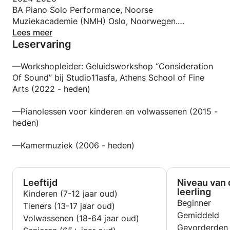
BA Piano Solo Performance, Noorse
Muziekacademie (NMH) Oslo, Noorwegen.
Klassen van EHSmebye, E. Ugelvik.
Lees meer
Leservaring
—Workshopleider: Geluidsworkshop “Consideration
Of Sound” bij Studio11asfa, Athens School of Fine
Arts (2022 - heden)
—Pianolessen voor kinderen en volwassenen (2015 -
heden)
—Kamermuziek (2006 - heden)
Leeftijd
Niveau van 
leerling
Kinderen (7-12 jaar oud)
Beginner
Tieners (13-17 jaar oud)
Gemiddeld
Volwassenen (18-64 jaar oud)
Gevorderden