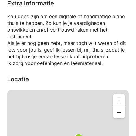
speelt
Extra informatie
-ritmische structuren
-muzikaliteit & technieken
Zou goed zijn om een digitale of handmatige piano
thuis te hebben. Zo kun je je vaardigheden
Deze lessen worden op maat gemaakt op basis van
ontwikkelen en/of vertrouwd raken met het
en na bespreking van uw behoeften en ambities. Ze
instrument.
zijn bedoeld om uw behoefte aan creativiteit en
Als je er nog geen hebt, maar toch wilt weten of dit
expressie te vervullen, door de geweldige taal van
iets voor jou is, geef ik lessen bij mij thuis, zodat je
muziek en pianospel te leren.
het tijdens je eerste lessen kunt uitproberen.
Ik zorg voor oefeningen en leesmateriaal.
Locatie