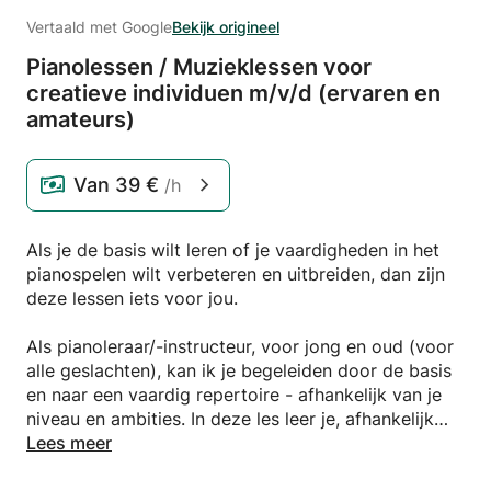
Vertaald met Google
Bekijk origineel
Pianolessen /
Muzieklessen voor
creatieve individuen m/
v/
d (ervaren en
amateurs)
Van
39 €
/h
Als je de basis wilt leren of je vaardigheden in het
pianospelen wilt verbeteren en uitbreiden, dan zijn
deze lessen iets voor jou.
Als pianoleraar/-instructeur, voor jong en oud (voor
alle geslachten), kan ik je begeleiden door de basis
en naar een vaardig repertoire - afhankelijk van je
niveau en ambities. In deze les leer je, afhankelijk
van je doelen:
Lees meer
-hoe je een muziekpartituur voor piano leest en