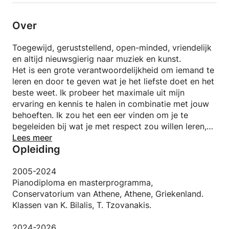
Over
Toegewijd, geruststellend, open-minded, vriendelijk
en altijd nieuwsgierig naar muziek en kunst.
Het is een grote verantwoordelijkheid om iemand te
leren en door te geven wat je het liefste doet en het
beste weet. Ik probeer het maximale uit mijn
ervaring en kennis te halen in combinatie met jouw
behoeften. Ik zou het een eer vinden om je te
begeleiden bij wat je met respect zou willen leren,
bij het leren en spelen van de piano. We kunnen
Lees meer
Opleiding
vanaf daar samen verder bouwen.
2005-2024
Pianodiploma en masterprogramma,
Conservatorium van Athene, Athene, Griekenland.
Klassen van K. Bilalis, T. Tzovanakis.
2024-2026