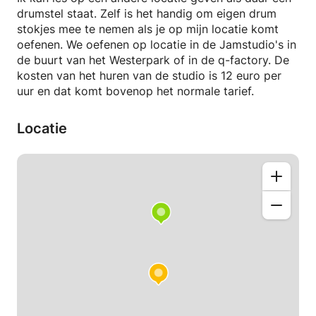
drumstel staat. Zelf is het handig om eigen drum
Ik pas mijn lessen aan op jouw individuele niveau en
stokjes mee te nemen als je op mijn locatie komt
leerstijl, zodat je op een effectieve en plezierige
oefenen. We oefenen op locatie in de Jamstudio's in
manier kunt leren drummen. Of je nu nog nooit
de buurt van het Westerpark of in de q-factory. De
eerder drumsticks hebt vastgehouden of al wat
kosten van het huren van de studio is 12 euro per
ervaring hebt, ik help je graag verder.
uur en dat komt bovenop het normale tarief.
Locatie