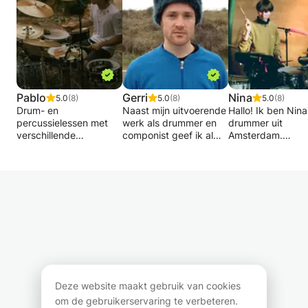
Pablo
Gerri
Nina
5.0
(8)
5.0
(8)
5.0
(8)
Drum- en
Naast mijn uitvoerende
Hallo! Ik ben Nin
percussielessen met
werk als drummer en
drummer uit
verschillende
componist geef ik al
Amsterdam.
methodologieën,
ruim 20 jaar drumles
Op dit moment st
afhankelijk van de
aan gemotiveerde
ik Drums aan het
doelstellingen van de
leerlingen van
Conservatorium 
student. Van lessen
verschillende niveaus
Amsterdam
voor degenen die
en leeftijden. Als
(Popafdeling).
beginnen in de wereld
gediplomeerd
Ik speel in meerd
van de drums tot
drumdocent
bands en verschi
speciale lessen ter
(Conservatorium van
sessie projecten
versterking voor
Amsterdam) heb ik een
waaronder
studenten die muziek
eigen lespraktijk in de
45ACIDBABIES e
studeren tot een
Q-factory in
Anna Joan + meer
gemiddelde graad.
Amsterdam
Ik werk veel met
Deze website maakt gebruik van cookies
Oost/Oostpoort:
Hybrid Drums (S
om de gebruikerservaring te verbeteren.