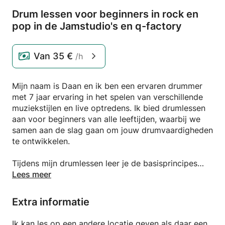
Drum lessen voor beginners in rock en
pop in de Jamstudio's en q-factory
Van
35 €
/h
Mijn naam is Daan en ik ben een ervaren drummer
met 7 jaar ervaring in het spelen van verschillende
muziekstijlen en live optredens. Ik bied drumlessen
aan voor beginners van alle leeftijden, waarbij we
samen aan de slag gaan om jouw drumvaardigheden
te ontwikkelen.
Tijdens mijn drumlessen leer je de basisprincipes
van het drummen, maar ook hoe je ritmes kan
Lees meer
bedenken bij eigen nummers. Ik zal je stap voor stap
begeleiden in het leren van verschillende drumritmes
Extra informatie
en technieken, zodat je al snel in staat zult zijn om
je favoriete nummers te spelen.
Ik kan les op een andere locatie geven als daar een