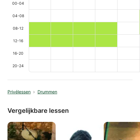
00-04
04-08
08-12
12-16
16-20
20-24
Privélessen
Drummen
Vergelijkbare lessen