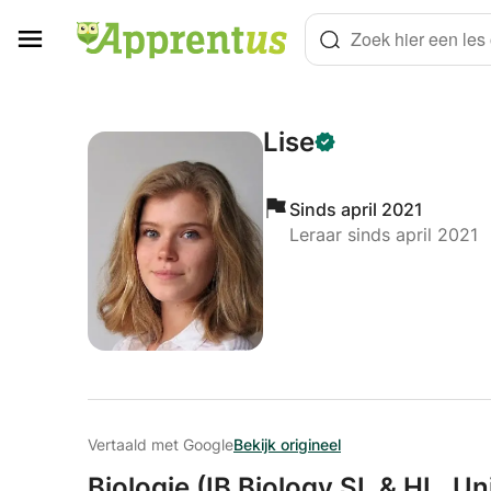
Cookies beheer paneel
Zoek hier een les o
Lise
Sinds april 2021
Leraar sinds april 2021
Vertaald met Google
Bekijk origineel
Biologie (IB Biology SL & HL,
Uni