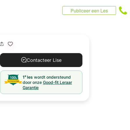
Publiceer een Les
Contacteer Lise
e
1
les
wordt ondersteund
door onze
Good-fit Leraar
Garantie