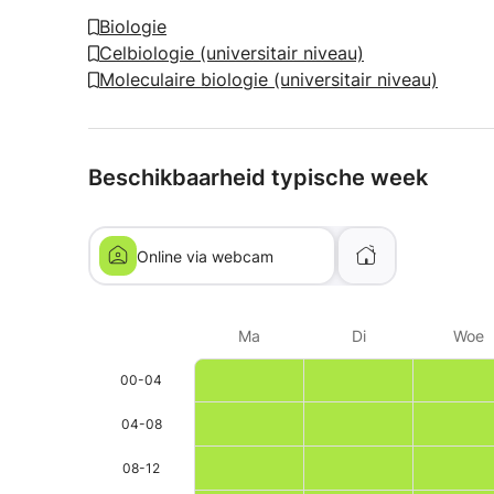
Biologie
Celbiologie (universitair niveau)
Moleculaire biologie (universitair niveau)
Beschikbaarheid typische week
Online via webcam
Ma
Di
Woe
00-04
04-08
08-12