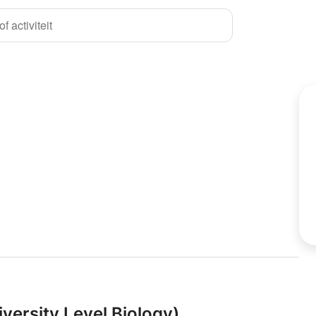
f activiteit
versity Level Biology)