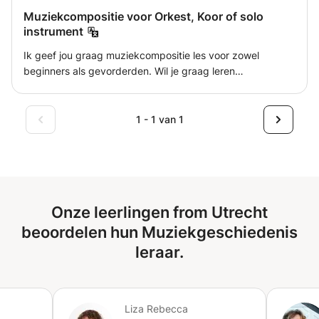
aan houding, adem, muzikaliteit en stemgebruik. Naast
Muziekcompositie voor Orkest, Koor of solo
ervaring als uitvoerend zangeres heb ik ook jaren zangles
instrument
en Italiaanse taalles gegeven, in verschillende landen.
Ik geef jou graag muziekcompositie les voor zowel
beginners als gevorderden. Wil je graag leren
componeren voor volledig orkest? Voor koor?
Kamermuziek of solo instrument? Met mijn ervaring kan ik
je op weg helpen en je coachen om jouw eigen muzikale
1 - 1 van 1
taal te ontwikkelen! Ik kijk er alvast naar uit!
Onze leerlingen from Utrecht
beoordelen hun Muziekgeschiedenis
leraar.
Liza Rebecca