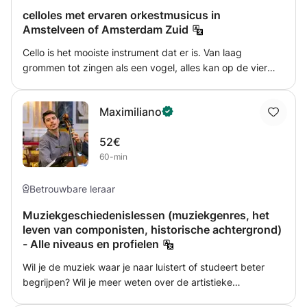
celloles met ervaren orkestmusicus in
Amstelveen of Amsterdam Zuid
Cello is het mooiste instrument dat er is. Van laag
grommen tot zingen als een vogel, alles kan op de vier
snaren van dit strijkinstrument. In de les is aandacht voor
technische uitdagingen, en muzikale visie en ontwikkeling.
Maximiliano
Van de suites van Bach via romantische etudes tot
hedendaagse muziek, er is prachtig repertoire. Laten we
52€
dit samen ontdekken en kijken wat bij je past.
60-min
Betrouwbare leraar
Muziekgeschiedenislessen (muziekgenres, het
leven van componisten, historische achtergrond)
- Alle niveaus en profielen
Wil je de muziek waar je naar luistert of studeert beter
begrijpen? Wil je meer weten over de artistieke
achtergrond van een bepaalde componist? Of wil je