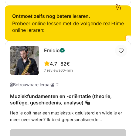
met de voorbereiding op het toelatingsexamen. Wil je als
concertganger meer beleven in muziek? Kennis van
muzikale vormen en geschiedenis kan daar heel veel in
Ontmoet zelfs nog betere leraren.
toevoegen. Met enkele lessen valt er al veel meer te
Probeer online lessen met de volgende real-time
beleven! Mijn naam is Philip. Ik werk als musicoloog en
online leraren:
muziekdocent. Studies onder meer conservatorium (piano
en orgel) en Muziekwetenschappen universiteit Utrecht en
Amsterdam.
Emidio
4.7
82€
7
reviews
60-min
Betrouwbare leraar
2
Muziekfundamenten en -oriëntatie (theorie,
solfège, geschiedenis, analyse)
Heb je ooit naar een muziekstuk geluisterd en wilde je er
meer over weten? Ik bied gepersonaliseerde
muzieklessen aan, waarbij JIJ beslist wat je wilt
ontdekken! Of je nu nieuwsgierig bent naar harmonie,