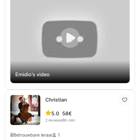
ritme, muziekstijlen van over de hele wereld of een ander
concept, ik zal elke les afstemmen op jouw interesses. En
als er een onderwerp is waar ik nog niet bekend mee ben,
neem ik de tijd om het te leren en de les speciaal voor jou
voor te bereiden. Of, als u dat liever doet, kunt u een
begeleide introductie tot muziek volgen, waarbij u
essentiële concepten verkent aan de hand van zorgvuldig
geselecteerde luistervoorbeelden van over de hele
wereld.
Emidio's video
Christian
5.0
58€
2
reviews
60-min
Betrouwbare leraar
1