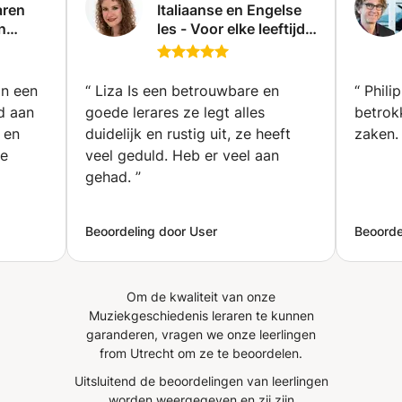
aren
Italiaanse en Engelse
n
les - Voor elke leeftijd
en ieder niveau
d
(Amersfoort)
in een
“
Liza Is een betrouwbare en
“
Phili
ed aan
goede lerares ze legt alles
betrok
t en
duidelijk en rustig uit, ze heeft
zaken.
te
veel geduld. Heb er veel aan
gehad.
”
Beoordeling door User
Beoorde
Om de kwaliteit van onze
Muziekgeschiedenis leraren te kunnen
garanderen, vragen we onze leerlingen
from Utrecht om ze te beoordelen.
Uitsluitend de beoordelingen van leerlingen
worden weergegeven en zij zijn