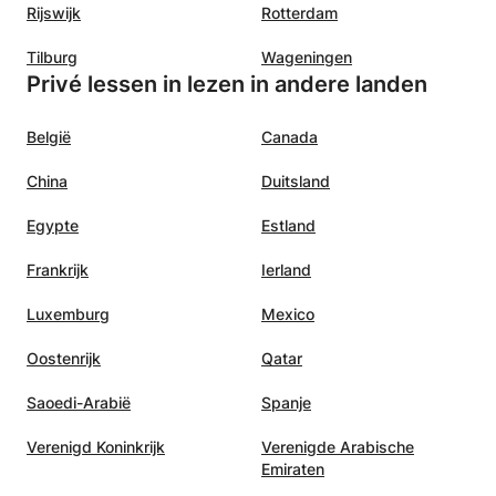
Rijswijk
Rotterdam
Tilburg
Wageningen
Privé lessen in lezen in andere landen
België
Canada
China
Duitsland
Egypte
Estland
Frankrijk
Ierland
Luxemburg
Mexico
Oostenrijk
Qatar
Saoedi-Arabië
Spanje
Verenigd Koninkrijk
Verenigde Arabische
Emiraten