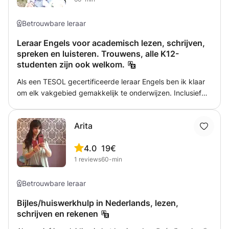
Betrouwbare leraar
Leraar Engels voor academisch lezen, schrijven,
spreken en luisteren. Trouwens, alle K12-
studenten zijn ook welkom.
Als een TESOL gecertificeerde leraar Engels ben ik klaar
om elk vakgebied gemakkelijk te onderwijzen. Inclusief
academisch lezen, schrijven, spreken en luisteren.
Trouwens, elke student van K12 wordt ook verwelkomd,
Arita
evenals een volwassen leerling. Als een ervaren Tefl /
Tesol-leraar zou ik het graag horen van iedereen in
4.0
19€
Leiden. Als je een student bent, wil ik graag van tevoren
1
reviews
60-min
helpen.
Betrouwbare leraar
Bijles/huiswerkhulp in Nederlands, lezen,
schrijven en rekenen