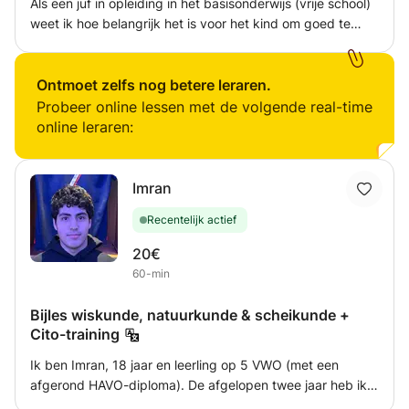
Als een juf in opleiding in het basisonderwijs (vrije school)
weet ik hoe belangrijk het is voor het kind om goed te
leren lezen en schrijven, daarom wil ik graag helpen door
bijles te geven aan kinderen die hierbij extra steun kunnen
gebruiken. Ook geef ik bijles rekenen en bied ik
Ontmoet zelfs nog betere leraren.
huiswerkhulp aan.
Probeer online lessen met de volgende real-time
online leraren:
Imran
Recentelijk actief
20€
60-min
Bijles wiskunde, natuurkunde & scheikunde +
Cito-training
Ik ben Imran, 18 jaar en leerling op 5 VWO (met een
afgerond HAVO-diploma). De afgelopen twee jaar heb ik
ervaring opgedaan als peercoach voor