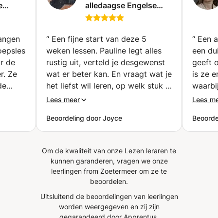
e
alledaagse Engelse
teruggekeerde in Japan willen gebruiken, en hen willen
gio
coaching voor
helpen samen Japans te leren, zodat ze Japans als een
Haag)
volwassenen en
belangrijke taal voor hen kunnen ontwikkelen.
senioren (Almere)
vangen
“
Een fijne start van deze 5
“
Een a
oepsles
weken lessen. Pauline legt alles
een dui
r de
rustig uit, verteld je desgewenst
geeft 
 Ze
wat er beter kan. En vraagt wat je
is ze e
de
het liefst wil leren, op welk stuk je
waarbij
aardag
je wil focussen ( spreken,
gemoti
Lees meer
Lees m
as
schrijven, woordenschat) En
doen v
Beoordeling door Joyce
Beoorde
en erg
geeft verschillende methodes
”
 maken
aan. Een fijn persoon!
”
Om de kwaliteit van onze Lezen leraren te
kunnen garanderen, vragen we onze
nden
leerlingen from Zoetermeer om ze te
 te
beoordelen.
s bij
Uitsluitend de beoordelingen van leerlingen
worden weergegeven en zij zijn
gegarandeerd door Apprentus.