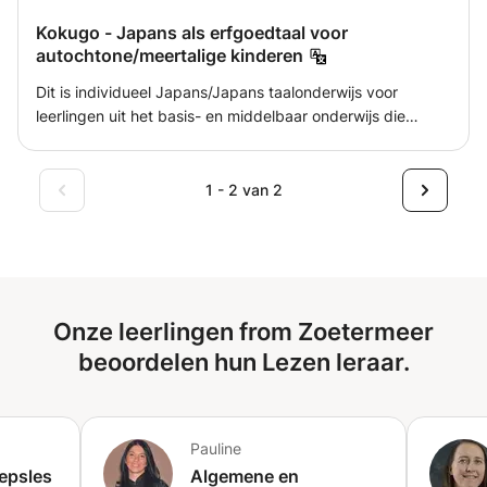
vergroot je kans op succes!
Kokugo - Japans als erfgoedtaal voor
autochtone/meertalige kinderen
Dit is individueel Japans/Japans taalonderwijs voor
leerlingen uit het basis- en middelbaar onderwijs die
Japans als moedertaal hebben of die opgroeien in een
tweetalige omgeving. Door een verscheidenheid aan
teksten voor te lezen en composities te schrijven, zullen
1 - 2 van 2
studenten geleidelijk hun Japanse vaardigheden
verbeteren. ・Leerprogramma's aangepast aan elk
niveau, doel en omgeving ・Degenen die hun Japanse
vaardigheden willen verbeteren in een tweetalige
omgeving ・Degenen die toelatingsexamens willen doen
Onze leerlingen from Zoetermeer
of hoger onderwijs willen volgen na terugkeer in Japan Als
je buiten Japan woont, de wereld van andere talen dan
beoordelen hun Lezen leraar.
het Japans kent, en de taal van Japan kent, die ver van
Europa ligt, hebben ze allemaal het potentieel om je
horizon en de wereld te verbreden. Het is een
Pauline
onvervangbare ervaring. Ik zou graag mijn ervaring in
epsles
Europa als kind en mijn universitaire studie als
Algemene en